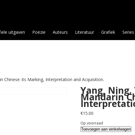
fiele uitgaven
Poëzie
Auteurs
Literatuur
Grafiek
Series
n Chinese: its Marking, Interpretation and Acquisition.
Yang, Ning. 
Mandarin Ch
Interpretati
€
15.00
Op voorraad
Yang,
Toevoegen aan winkelwagen