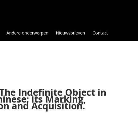
Andere onderwerpen
Nieuwsbrieven
Contact
The Indefinite Object in
inese: its Marking,
on and Acquisition.