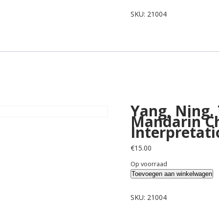
Ning.
The
SKU:
21004
Indefinite
Object
in
Mandarin
Chinese:
its
Marking,
Interpretation
Yang, Ning. 
and
Mandarin Ch
Acquisition.
Interpretati
aantal
€
15.00
Op voorraad
Yang,
Toevoegen aan winkelwagen
Ning.
The
SKU:
21004
Indefinite
Object