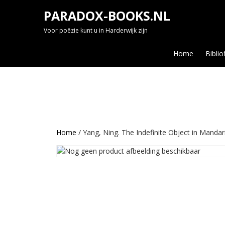
Skip
PARADOX-BOOKS.NL
to
content
Voor poëzie kunt u in Harderwijk zijn
Home
Biblio
Home
/ Yang, Ning. The Indefinite Object in Mandari