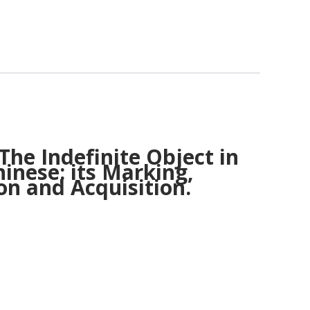
The Indefinite Object in
inese: its Marking,
on and Acquisition.