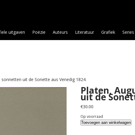
fiele uitgaven
Poëzie
Auteurs
Literatuur
Grafiek
Series
 sonnetten uit de Sonette aus Venedig 1824.
Platen, Aug
uit de Sonet
€
30.00
Op voorraad
Platen,
Toevoegen aan winkelwagen
August