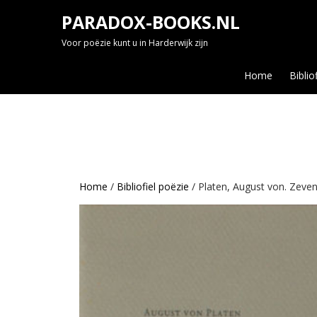
Skip
PARADOX-BOOKS.NL
to
content
Voor poëzie kunt u in Harderwijk zijn
Home
Biblio
Home
/
Bibliofiel poëzie
/ Platen, August von. Zeven