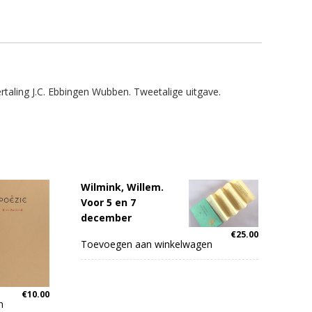
taling J.C. Ebbingen Wubben. Tweetalige uitgave.
Wilmink, Willem.
Voor 5 en 7
december
€
25.00
Toevoegen aan winkelwagen
€
10.00
n