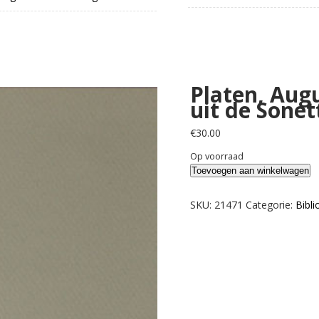
Platen, Aug
uit de Sonet
€
30.00
Op voorraad
Platen,
Toevoegen aan winkelwagen
August
von.
SKU:
21471
Categorie:
Bibli
Zeven
sonnetten
uit
de
Sonette
aus
Venedig