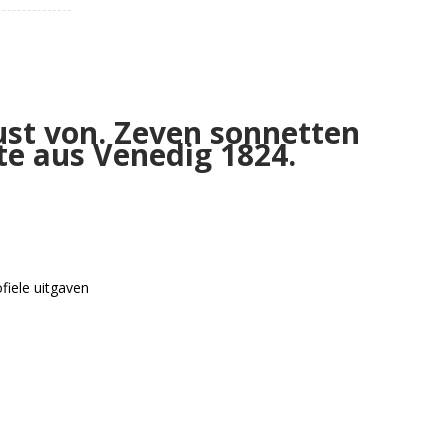
ust von. Zeven sonnetten
te aus Venedig 1824.
ofiele uitgaven