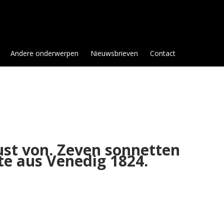
Andere onderwerpen
Nieuwsbrieven
Contact
ust von. Zeven sonnetten
te aus Venedig 1824.