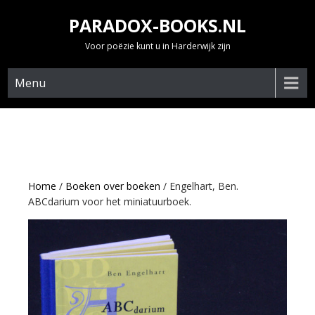
Skip
PARADOX-BOOKS.NL
to
content
Voor poëzie kunt u in Harderwijk zijn
Menu
Home
/
Boeken over boeken
/ Engelhart, Ben.
ABCdarium voor het miniatuurboek.