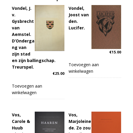
Vondel, J.
Vondel,
v.
Joost van
Gysbrecht
den.
van
Lucifer.
Aemstel.
D’Onderga
ng van
€
15.00
zijn stad
en zijn ballingschap.
Toevoegen aan
Treurspel.
winkelwagen
€
25.00
Toevoegen aan
winkelwagen
Vos,
Vos,
Carole &
Marjoleine
Huub
de. Zo zou