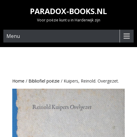
Skip
PARADOX-BOOKS.NL
to
content
Voor poëzie kunt u in Harderwijk zijn
Menu
Home
/
Bibliofiel poëzie
/ Kuipers, Reinold. Overgezet.