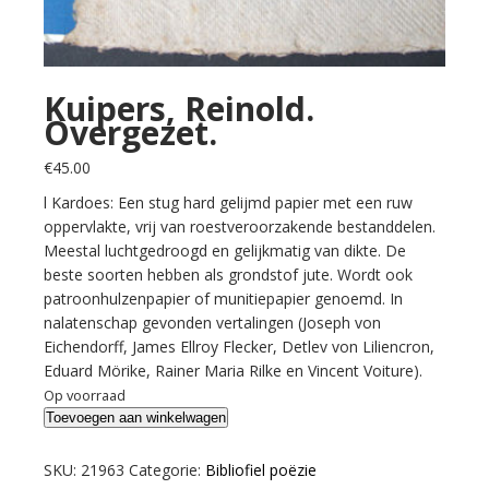
Kuipers, Reinold.
Overgezet.
€
45.00
l Kardoes: Een stug hard gelijmd papier met een ruw
oppervlakte, vrij van roestveroorzakende bestanddelen.
Meestal luchtgedroogd en gelijkmatig van dikte. De
beste soorten hebben als grondstof jute. Wordt ook
patroonhulzenpapier of munitiepapier genoemd. In
nalatenschap gevonden vertalingen (Joseph von
Eichendorff, James Ellroy Flecker, Detlev von Liliencron,
Eduard Mörike, Rainer Maria Rilke en Vincent Voiture).
Op voorraad
Kuipers,
Toevoegen aan winkelwagen
Reinold.
Overgezet.
SKU:
21963
Categorie:
Bibliofiel poëzie