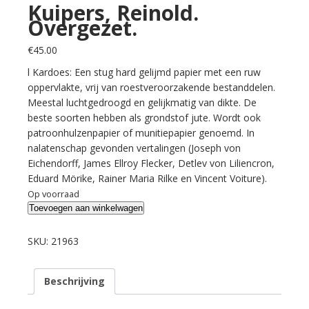
Kuipers, Reinold.
Overgezet.
€
45.00
l Kardoes: Een stug hard gelijmd papier met een ruw
oppervlakte, vrij van roestveroorzakende bestanddelen.
Meestal luchtgedroogd en gelijkmatig van dikte. De
beste soorten hebben als grondstof jute. Wordt ook
patroonhulzenpapier of munitiepapier genoemd. In
nalatenschap gevonden vertalingen (Joseph von
Eichendorff, James Ellroy Flecker, Detlev von Liliencron,
Eduard Mörike, Rainer Maria Rilke en Vincent Voiture).
Op voorraad
Kuipers,
Toevoegen aan winkelwagen
Reinold.
Overgezet.
SKU:
21963
aantal
Beschrijving