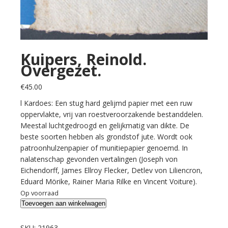
Kuipers, Reinold.
Overgezet.
€
45.00
l Kardoes: Een stug hard gelijmd papier met een ruw
oppervlakte, vrij van roestveroorzakende bestanddelen.
Meestal luchtgedroogd en gelijkmatig van dikte. De
beste soorten hebben als grondstof jute. Wordt ook
patroonhulzenpapier of munitiepapier genoemd. In
nalatenschap gevonden vertalingen (Joseph von
Eichendorff, James Ellroy Flecker, Detlev von Liliencron,
Eduard Mörike, Rainer Maria Rilke en Vincent Voiture).
Op voorraad
Kuipers,
Toevoegen aan winkelwagen
Reinold.
Overgezet.
SKU:
21963