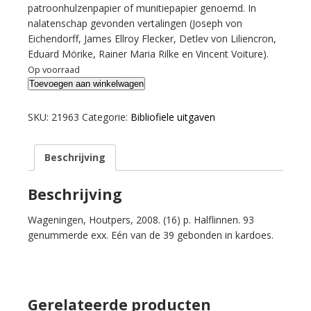
patroonhulzenpapier of munitiepapier genoemd. In
nalatenschap gevonden vertalingen (Joseph von
Eichendorff, James Ellroy Flecker, Detlev von Liliencron,
Eduard Mörike, Rainer Maria Rilke en Vincent Voiture).
Op voorraad
Kuipers,
Toevoegen aan winkelwagen
Reinold.
Overgezet.
SKU:
21963
Categorie:
Bibliofiele uitgaven
aantal
Beschrijving
Beschrijving
Wageningen, Houtpers, 2008. (16) p. Halflinnen. 93
genummerde exx. Eén van de 39 gebonden in kardoes.
Gerelateerde producten