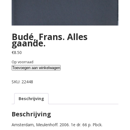
Budé, Frans. Alles
gaande.
€
8.50
Op voorraad
Budé,
Toevoegen aan winkelwagen
Frans.
Alles
SKU:
22448
gaande.
aantal
Beschrijving
Beschrijving
Amsterdam, Meulenhoff. 2006. 1e dr. 66 p. Pbck.