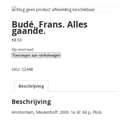
Budé, Frans. Alles
gaande.
€
8.50
Op voorraad
Budé,
Toevoegen aan winkelwagen
Frans.
Alles
SKU:
22448
gaande.
aantal
Beschrijving
Beschrijving
Amsterdam, Meulenhoff. 2006. 1e dr. 66 p. Pbck.