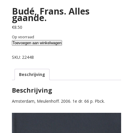
Budé, Frans. Alles
gaande.
€
8.50
Op voorraad
Budé,
Toevoegen aan winkelwagen
Frans.
Alles
SKU:
22448
gaande.
aantal
Beschrijving
Beschrijving
Amsterdam, Meulenhoff. 2006. 1e dr. 66 p. Pbck.