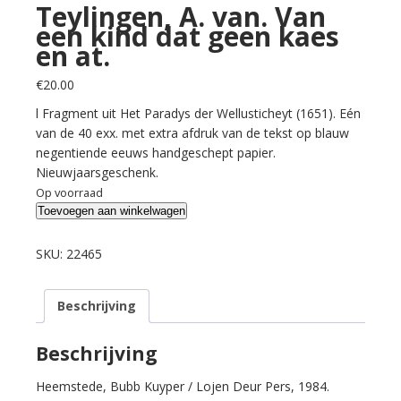
Teylingen, A. van. Van
een kind dat geen kaes
en at.
€
20.00
l Fragment uit Het Paradys der Wellusticheyt (1651). Eén
van de 40 exx. met extra afdruk van de tekst op blauw
negentiende eeuws handgeschept papier.
Nieuwjaarsgeschenk.
Op voorraad
Teylingen,
Toevoegen aan winkelwagen
A.
van.
SKU:
22465
Van
een
Beschrijving
kind
dat
geen
Beschrijving
kaes
Heemstede, Bubb Kuyper / Lojen Deur Pers, 1984.
en