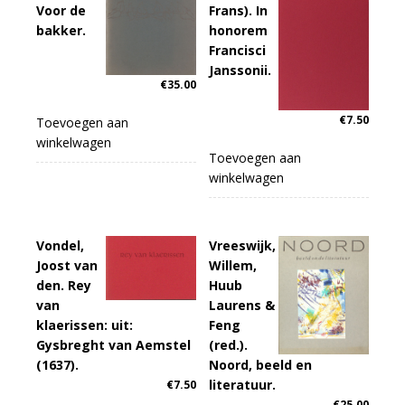
Voor de
Frans). In
bakker.
honorem
Francisci
Janssonii.
€
35.00
€
7.50
Toevoegen aan
winkelwagen
Toevoegen aan
winkelwagen
Vondel,
Vreeswijk,
Joost van
Willem,
den. Rey
Huub
van
Laurens &
klaerissen: uit:
Feng
Gysbreght van Aemstel
(red.).
(1637).
Noord, beeld en
literatuur.
€
7.50
€
25.00