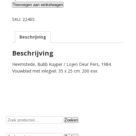
Teylingen,
Toevoegen aan winkelwagen
A.
van.
SKU:
22465
Van
een
Beschrijving
kind
dat
geen
Beschrijving
kaes
Heemstede, Bubb Kuyper / Lojen Deur Pers, 1984.
en
Vouwblad met inlegvel. 35 x 25 cm. 200 exx.
at.
aantal
Zoeken
Zoeken
naar:
Zoeken