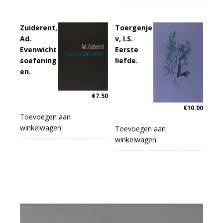
Zuiderent,
Toergenje
Ad.
v, I.S.
Evenwicht
Eerste
soefening
liefde.
en.
€
7.50
€
10.00
Toevoegen aan
winkelwagen
Toevoegen aan
winkelwagen