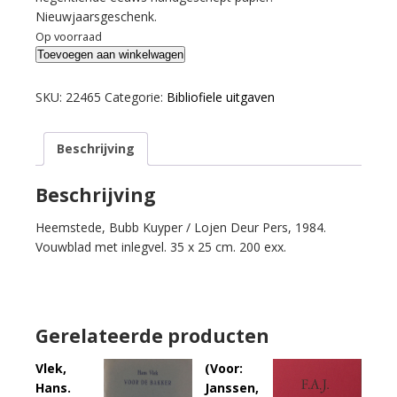
Nieuwjaarsgeschenk.
Op voorraad
Teylingen,
Toevoegen aan winkelwagen
A.
van.
SKU:
22465
Categorie:
Bibliofiele uitgaven
Van
een
Beschrijving
kind
dat
geen
Beschrijving
kaes
Heemstede, Bubb Kuyper / Lojen Deur Pers, 1984.
en
Vouwblad met inlegvel. 35 x 25 cm. 200 exx.
at.
aantal
Gerelateerde producten
Vlek,
(Voor:
Hans.
Janssen,