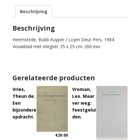
een
Beschrijving
kind
dat
geen
Beschrijving
kaes
Heemstede, Bubb Kuyper / Lojen Deur Pers, 1984.
en
Vouwblad met inlegvel. 35 x 25 cm. 200 exx.
at.
aantal
Gerelateerde producten
Vries,
Vroman,
Theun de.
Leo. Maar
Een
ver weg:
bijzondere
feestgelui
opdracht.
den.
€
20.00