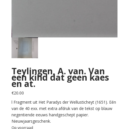
Teylingen, A. van. Van
een kind dat geen kaes
en at.
€
20.00
l Fragment uit Het Paradys der Wellusticheyt (1651). Eén
van de 40 exx. met extra afdruk van de tekst op blauw
negentiende eeuws handgeschept papier.
Nieuwjaarsgeschenk.
Op voorraad