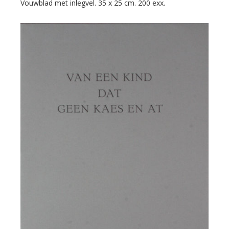
Vouwblad met inlegvel. 35 x 25 cm. 200 exx.
at.
aantal