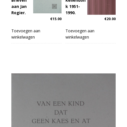
Brieven
Kellendon
aan Jan
k 1951-
Rogier.
1990.
€
15.00
€
20.00
Toevoegen aan
Toevoegen aan
winkelwagen
winkelwagen