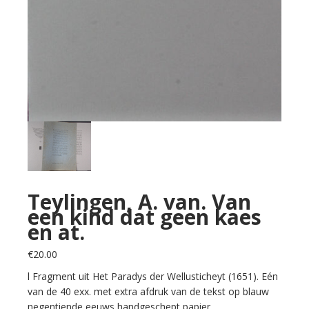
Teylingen, A. van. Van
een kind dat geen kaes
en at.
€
20.00
l Fragment uit Het Paradys der Wellusticheyt (1651). Eén
van de 40 exx. met extra afdruk van de tekst op blauw
negentiende eeuws handgeschept papier.