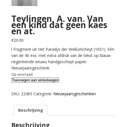
Teylingen, A. van. Van
een kind dat geen kaes
en at.
€
20.00
l Fragment uit Het Paradys der Wellusticheyt (1651). Eén
van de 40 exx. met extra afdruk van de tekst op blauw
negentiende eeuws handgeschept papier.
Nieuwjaarsgeschenk.
Op voorraad
Teylingen,
Toevoegen aan winkelwagen
A.
van.
SKU:
22465
Categorie:
Nieuwjaarsgeschenken
Van
een
Beschrijving
kind
dat
geen
Beschrijving