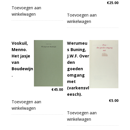
€
25.00
Toevoegen aan
winkelwagen
Toevoegen aan
winkelwagen
Voskuil,
Werumeu
Menno.
s Buning,
Het jasje
J.W.F. Over
van
den
Boudewijn
goeden
.
omgang
met
(varkensvl
€
45.00
eesch).
€
5.00
Toevoegen aan
winkelwagen
Toevoegen aan
winkelwagen