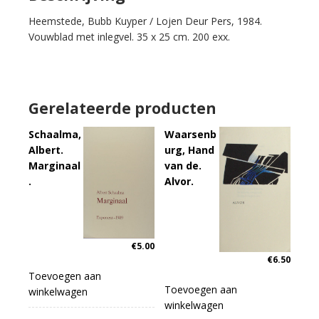
kaes
Heemstede, Bubb Kuyper / Lojen Deur Pers, 1984.
en
Vouwblad met inlegvel. 35 x 25 cm. 200 exx.
at.
aantal
Gerelateerde producten
Schaalma,
Waarsenb
Albert.
urg, Hand
Marginaal
van de.
.
Alvor.
€
5.00
€
6.50
Toevoegen aan
Toevoegen aan
winkelwagen
winkelwagen