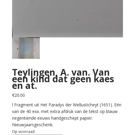
Teylingen, A. van. Van
een kind dat geen kaes
en at.
€
20.00
l Fragment uit Het Paradys der Wellusticheyt (1651). Eén
van de 40 exx. met extra afdruk van de tekst op blauw
negentiende eeuws handgeschept papier.
Nieuwjaarsgeschenk.
Op voorraad