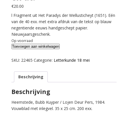
€
20.00
l Fragment uit Het Paradys der Wellusticheyt (1651). Eén
van de 40 exx. met extra afdruk van de tekst op blauw
negentiende eeuws handgeschept papier.
Nieuwjaarsgeschenk.
Op voorraad
Teylingen,
Toevoegen aan winkelwagen
A.
van.
SKU:
22465
Categorie:
Letterkunde 18 mei
Van
een
Beschrijving
kind
dat
geen
Beschrijving
kaes
Heemstede, Bubb Kuyper / Lojen Deur Pers, 1984.
en
Vouwblad met inlegvel. 35 x 25 cm. 200 exx.
at.
aantal