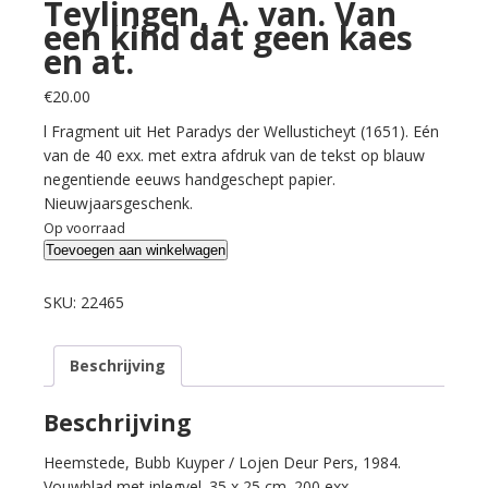
Teylingen, A. van. Van
een kind dat geen kaes
en at.
€
20.00
l Fragment uit Het Paradys der Wellusticheyt (1651). Eén
van de 40 exx. met extra afdruk van de tekst op blauw
negentiende eeuws handgeschept papier.
Nieuwjaarsgeschenk.
Op voorraad
Teylingen,
Toevoegen aan winkelwagen
A.
van.
SKU:
22465
Van
een
Beschrijving
kind
dat
geen
Beschrijving
kaes
Heemstede, Bubb Kuyper / Lojen Deur Pers, 1984.
en
Vouwblad met inlegvel. 35 x 25 cm. 200 exx.