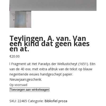
Teylingen, A. van. Van
een kind dat geen kaes
en at.
€
20.00
l Fragment uit Het Paradys der Wellusticheyt (1651). Eén
van de 40 exx. met extra afdruk van de tekst op blauw
negentiende eeuws handgeschept papier.
Nieuwjaarsgeschenk.
Op voorraad
Teylingen,
Toevoegen aan winkelwagen
A.
van.
SKU:
22465
Categorie:
Bibliofiel proza
Van