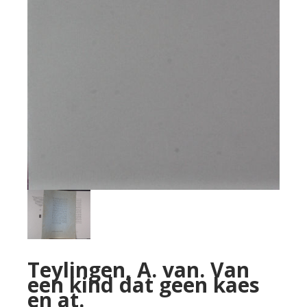
Teylingen, A. van. Van
een kind dat geen kaes
en at.