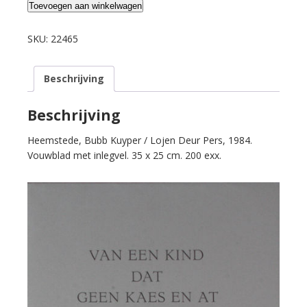
Teylingen,
Toevoegen aan winkelwagen
A.
van.
SKU:
22465
Van
een
Beschrijving
kind
dat
geen
Beschrijving
kaes
Heemstede, Bubb Kuyper / Lojen Deur Pers, 1984.
en
Vouwblad met inlegvel. 35 x 25 cm. 200 exx.
at.
aantal