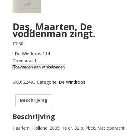
Das, Maarten. De
voddenman zingt.
€
7.50
l De Windroos 114
Op voorraad
Das,
Toevoegen aan winkelwagen
Maarten.
De
SKU:
22493
Categorie:
De Windroos
voddenman
zingt.
Beschrijving
aantal
Beschrijving
Haarlem, Holland. 2005. 1e dr. 32 p. Pbck. Met opdracht