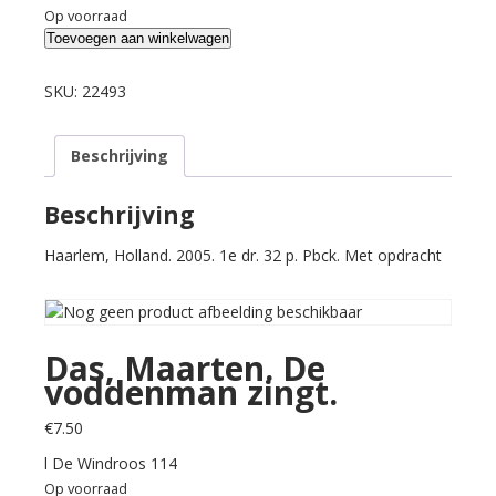
Op voorraad
Das,
Toevoegen aan winkelwagen
Maarten.
De
SKU:
22493
voddenman
zingt.
Beschrijving
aantal
Beschrijving
Haarlem, Holland. 2005. 1e dr. 32 p. Pbck. Met opdracht
Das, Maarten. De
voddenman zingt.
€
7.50
l De Windroos 114
Op voorraad