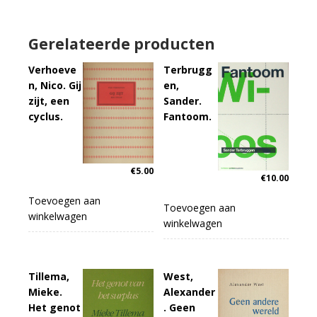
Gerelateerde producten
Verhoeve
Terbrugg
n, Nico. Gij
en,
zijt, een
Sander.
cyclus.
Fantoom.
€
5.00
€
10.00
Toevoegen aan
Toevoegen aan
winkelwagen
winkelwagen
Tillema,
West,
Mieke.
Alexander
Het genot
. Geen