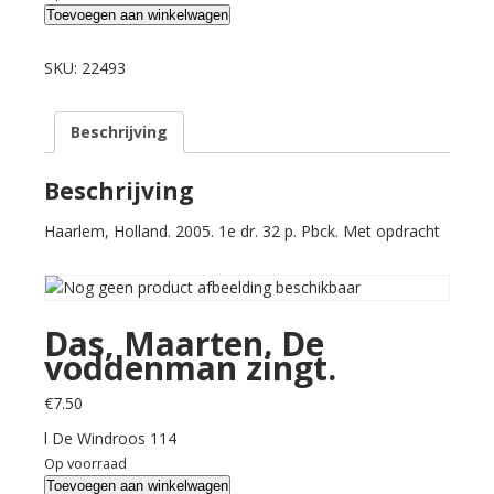
Das,
Toevoegen aan winkelwagen
Maarten.
De
SKU:
22493
voddenman
zingt.
Beschrijving
aantal
Beschrijving
Haarlem, Holland. 2005. 1e dr. 32 p. Pbck. Met opdracht
Das, Maarten. De
voddenman zingt.
€
7.50
l De Windroos 114
Op voorraad
Das,
Toevoegen aan winkelwagen