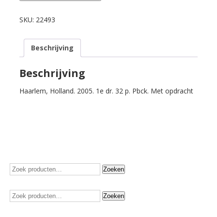
Maarten.
De
SKU:
22493
voddenman
zingt.
Beschrijving
aantal
Beschrijving
Haarlem, Holland. 2005. 1e dr. 32 p. Pbck. Met opdracht
Zoeken
Zoeken
naar:
Zoeken
Zoeken
naar: