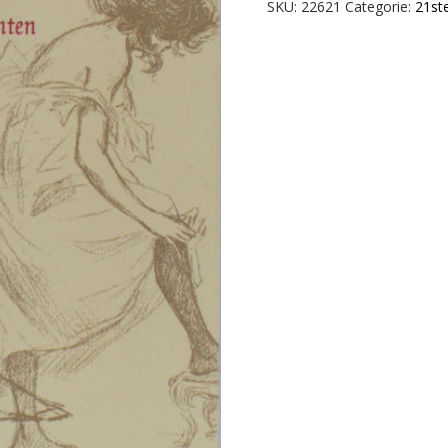
That's
SKU:
22621
Categorie:
21st
amore,
Valentijnsgedichten.
aantal