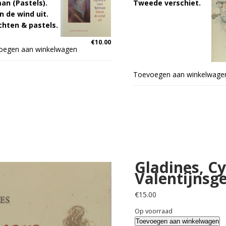
an (Pastels).
Tweede verschiet.
n de wind uit.
chten & pastels.
€
10.00
oegen aan winkelwagen
Toevoegen aan winkelwage
Gladines, Cy
Valentijnsg
€
15.00
Op voorraad
Gladines,
Toevoegen aan winkelwagen