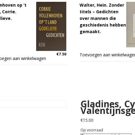
enhoven op ’t
Walter, Hein. Zonder
 Corrie.
titels – Gedichten
lieve.
over mannen die
geschiedenis hebben
gemaakt.
€
7.50
Toevoegen aan winkelwage
oegen aan winkelwagen
Gladines, Cy
Valentijnsg
€
15.00
Op voorraad