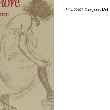
Cyriel.
That's
SKU:
22621
Categorie:
Met 
amore,
Valentijnsgedichten.
aantal