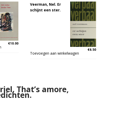
Veerman, Nel. Er
schijnt een ster.
€
10.00
n
€
6.50
Toevoegen aan winkelwagen
riel. That’s amore,
edichten.