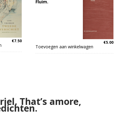
Fluim.
€
7.50
€
5.00
n
Toevoegen aan winkelwagen
riel. That’s amore,
edichten.