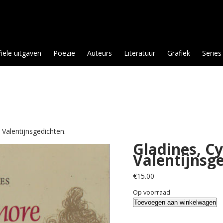
fiele uitgaven
Poëzie
Auteurs
Literatuur
Grafiek
Series
 Valentijnsgedichten.
Gladines, Cy
Valentijnsg
€
15.00
Op voorraad
Gladines,
Toevoegen aan winkelwagen
Cyriel.