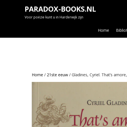
Skip
PARADOX-BOOKS.NL
to
content
Voor poëzie kunt u in Harderwijk zijn
Home
Biblio
Home
/
21ste eeuw
/ Gladines, Cyriel. That’s amore,