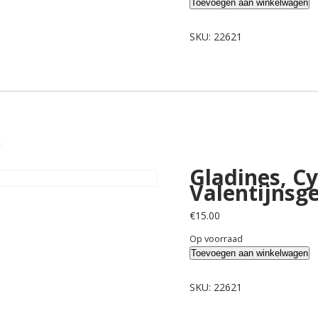
Gladines,
Toevoegen aan winkelwagen
Cyriel.
That's
SKU:
22621
amore,
Valentijnsgedichten.
aantal
t
Gladines, Cy
Valentijnsg
€
15.00
Op voorraad
Gladines,
Toevoegen aan winkelwagen
Cyriel.
That's
SKU:
22621
amore,
Valentijnsgedichten.