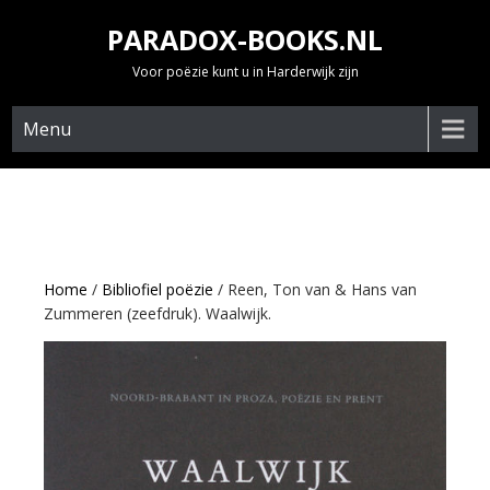
Skip
PARADOX-BOOKS.NL
to
content
Voor poëzie kunt u in Harderwijk zijn
Menu
Home
/
Bibliofiel poëzie
/ Reen, Ton van & Hans van
Zummeren (zeefdruk). Waalwijk.