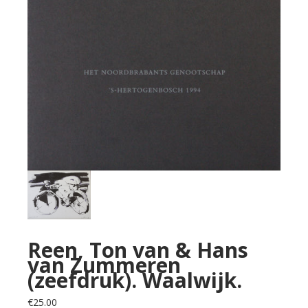
Reen, Ton van & Hans
van Zummeren
(zeefdruk). Waalwijk.
€
25.00