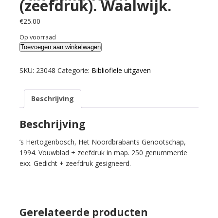
(zeefdruk). Waalwijk.
€
25.00
Op voorraad
Reen,
Toevoegen aan winkelwagen
Ton
van
SKU:
23048
Categorie:
Bibliofiele uitgaven
&
Hans
Beschrijving
van
Zummeren
(zeefdruk).
Beschrijving
Waalwijk.
’s Hertogenbosch, Het Noordbrabants Genootschap,
aantal
1994. Vouwblad + zeefdruk in map. 250 genummerde
exx. Gedicht + zeefdruk gesigneerd.
Gerelateerde producten