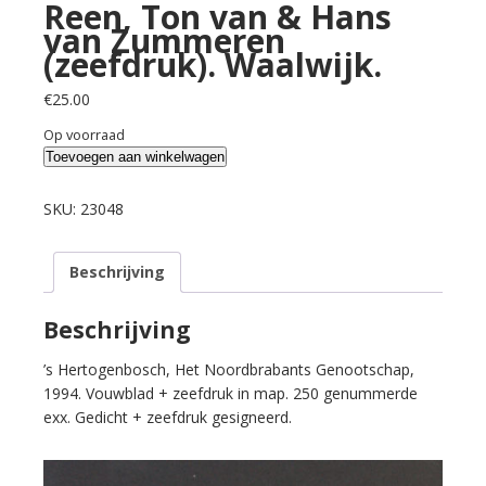
Reen, Ton van & Hans
van Zummeren
(zeefdruk). Waalwijk.
€
25.00
Op voorraad
Reen,
Toevoegen aan winkelwagen
Ton
van
SKU:
23048
&
Hans
Beschrijving
van
Zummeren
(zeefdruk).
Beschrijving
Waalwijk.
’s Hertogenbosch, Het Noordbrabants Genootschap,
aantal
1994. Vouwblad + zeefdruk in map. 250 genummerde
exx. Gedicht + zeefdruk gesigneerd.