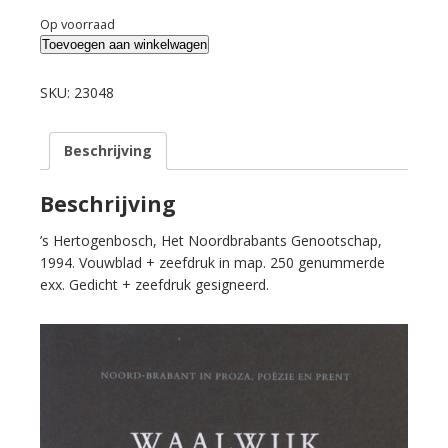
Op voorraad
Reen,
Toevoegen aan winkelwagen
Ton
van
SKU:
23048
&
Hans
Beschrijving
van
Zummeren
(zeefdruk).
Beschrijving
Waalwijk.
’s Hertogenbosch, Het Noordbrabants Genootschap,
aantal
1994. Vouwblad + zeefdruk in map. 250 genummerde
exx. Gedicht + zeefdruk gesigneerd.