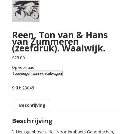
Reen, Ton van & Hans
van Zummeren
(zeefdruk). Waalwijk.
€
25.00
Op voorraad
Reen,
Toevoegen aan winkelwagen
Ton
van
SKU:
23048
&
Hans
Beschrijving
van
Zummeren
(zeefdruk).
Beschrijving
Waalwijk.
’s Hertogenbosch, Het Noordbrabants Genootschap,
aantal