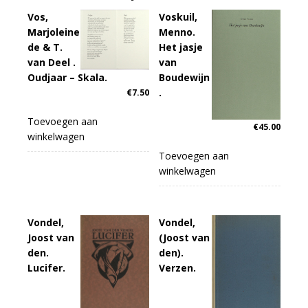
Vos,
Voskuil,
Marjoleine
Menno.
de & T.
Het jasje
van Deel .
van
Oudjaar – Skala.
Boudewijn
.
€
7.50
Toevoegen aan
€
45.00
winkelwagen
Toevoegen aan
winkelwagen
Vondel,
Vondel,
Joost van
(Joost van
den.
den).
Lucifer.
Verzen.