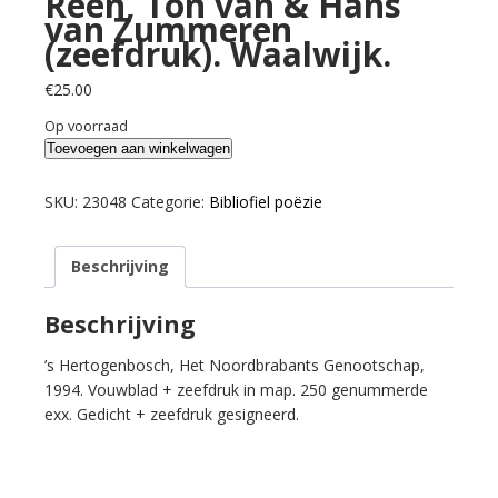
Reen, Ton van & Hans
van Zummeren
(zeefdruk). Waalwijk.
€
25.00
Op voorraad
Reen,
Toevoegen aan winkelwagen
Ton
van
SKU:
23048
Categorie:
Bibliofiel poëzie
&
Hans
Beschrijving
van
Zummeren
(zeefdruk).
Beschrijving
Waalwijk.
’s Hertogenbosch, Het Noordbrabants Genootschap,
aantal
1994. Vouwblad + zeefdruk in map. 250 genummerde
exx. Gedicht + zeefdruk gesigneerd.