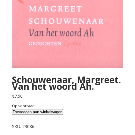
Schouwenaar, Margreet.
Van het woord Ah.
€
7.50
Op voorraad
Schouwenaar,
Toevoegen aan winkelwagen
Margreet.
Van
SKU:
23086
het