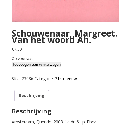
Schouwenaar, Margreet.
Van het woord Ah.
€
7.50
Op voorraad
Schouwenaar,
Toevoegen aan winkelwagen
Margreet.
Van
SKU:
23086
Categorie:
21ste eeuw
het
woord
Beschrijving
Ah.
aantal
Beschrijving
Amsterdam, Querido. 2003. 1e dr. 61 p. Pbck.