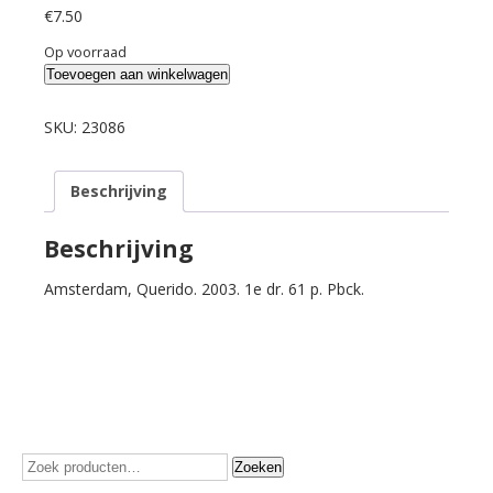
€
7.50
Op voorraad
Schouwenaar,
Toevoegen aan winkelwagen
Margreet.
Van
SKU:
23086
het
woord
Beschrijving
Ah.
aantal
Beschrijving
Amsterdam, Querido. 2003. 1e dr. 61 p. Pbck.
Zoeken
Zoeken
naar: