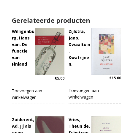
Gerelateerde producten
Willigenbu
Zijlstra,
rg, Hans
Jaap.
van. De
Dwaaltuin
functie
.
van
Kwatrijne
Finland
n.
€
15.00
€
5.00
Toevoegen aan
Toevoegen aan
winkelwagen
winkelwagen
Zuiderent,
Vries,
Ad. Jij als
Theun de.
geen
Schetsen