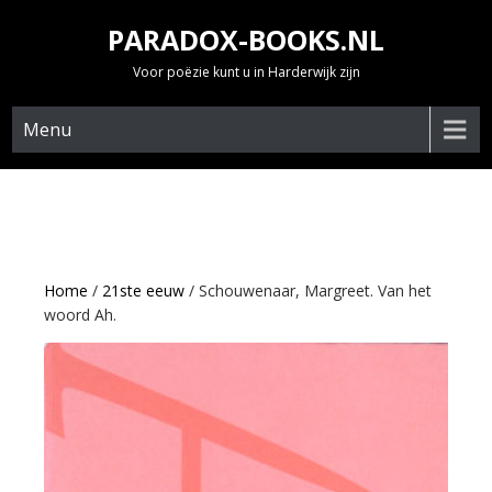
Skip
PARADOX-BOOKS.NL
to
content
Voor poëzie kunt u in Harderwijk zijn
Menu
Home
/
21ste eeuw
/ Schouwenaar, Margreet. Van het
woord Ah.