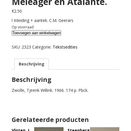
Meleager en Atalante.
€
2.50
l Inleiding + aantek. C.M. Geerars
Op voorraad
Schermer,
Toevoegen aan winkelwagen
Lukas.
Meleager
SKU:
2323
Categorie:
Tekstsedities
en
Atalante.
Beschrijving
aantal
Beschrijving
Zwolle, Tjeenk Willink. 1966. 174 p. Pbck.
Gerelateerde producten
Vloten, J.
Steenberg