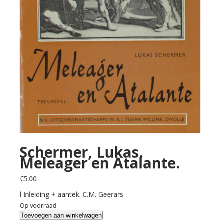
Schermer, Lukas.
Meleager en Atalante.
€
5.00
l Inleiding + aantek. C.M. Geerars
Op voorraad
Schermer,
Toevoegen aan winkelwagen