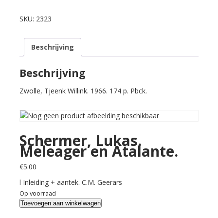
Lukas.
Meleager
SKU:
2323
en
Atalante.
Beschrijving
aantal
Beschrijving
Zwolle, Tjeenk Willink. 1966. 174 p. Pbck.
Schermer, Lukas.
Meleager en Atalante.
€
5.00
l Inleiding + aantek. C.M. Geerars
Op voorraad
Schermer,
Toevoegen aan winkelwagen
Lukas.