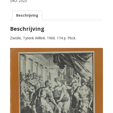
SKU:
2323
en
Atalante.
Beschrijving
aantal
Beschrijving
Zwolle, Tjeenk Willink. 1966. 174 p. Pbck.