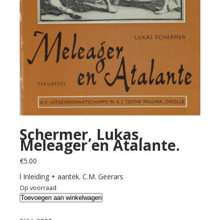
Schermer, Lukas.
Meleager en Atalante.
€
5.00
l Inleiding + aantek. C.M. Geerars
Op voorraad
Schermer,
Toevoegen aan winkelwagen
Lukas.
Meleager