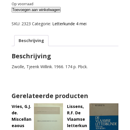
Op voorraad
Schermer,
Toevoegen aan winkelwagen
Lukas.
Meleager
SKU:
2323
Categorie:
Letterkunde 4 mei
en
Atalante.
Beschrijving
aantal
Beschrijving
Zwolle, Tjeenk Willink. 1966. 174 p. Pbck.
Gerelateerde producten
Vries, G.J.
Lissens,
de.
R.F. De
Miscellan
Vlaamse
eaous
letterkun