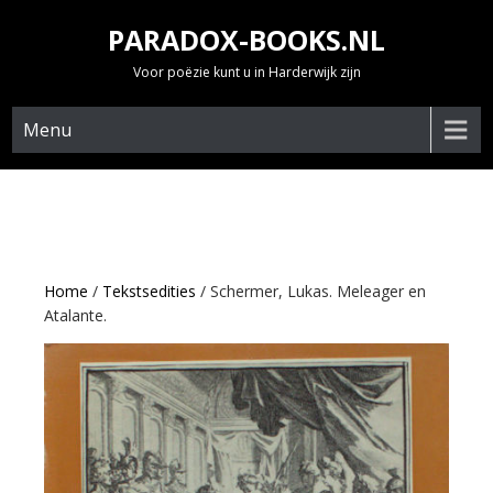
Skip
PARADOX-BOOKS.NL
to
content
Voor poëzie kunt u in Harderwijk zijn
Menu
Home
/
Tekstsedities
/ Schermer, Lukas. Meleager en
Atalante.