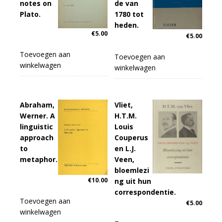
notes on
de van
Plato.
1780 tot
heden.
€
5.00
€
5.00
Toevoegen aan
Toevoegen aan
winkelwagen
winkelwagen
Abraham,
Vliet,
Werner. A
H.T.M.
linguistic
Louis
approach
Couperus
to
en L.J.
metaphor.
Veen,
bloemlezi
€
10.00
ng uit hun
correspondentie.
Toevoegen aan
€
5.00
winkelwagen