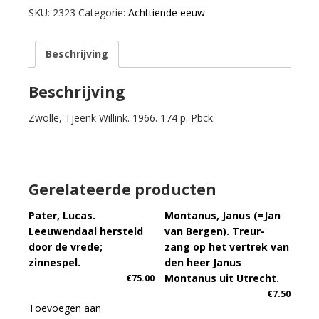
Meleager
SKU:
2323
Categorie:
Achttiende eeuw
en
Atalante.
Beschrijving
aantal
Beschrijving
Zwolle, Tjeenk Willink. 1966. 174 p. Pbck.
Gerelateerde producten
Pater, Lucas.
Montanus, Janus (=Jan
Leeuwendaal hersteld
van Bergen). Treur-
door de vrede;
zang op het vertrek van
zinnespel.
den heer Janus
Montanus uit Utrecht.
€
75.00
€
7.50
Toevoegen aan