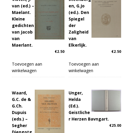
van (ed.) –
en, G.Jo
Maelant.
(ed.). Den
Kleine
Spiegel
gedichten
der
van Jacob
Zaligheid
van
van
Maerlant.
Elkerlijk.
€
2.50
€
2.50
Toevoegen aan
Toevoegen aan
winkelwagen
winkelwagen
Waard,
Unger,
G.C. de &
Helda
G.Ch.
(Ed.).
Dupuis
Geistliche
(eds.) –
r Herzen Bavngart.
Segher
€
25.00
Diengotg