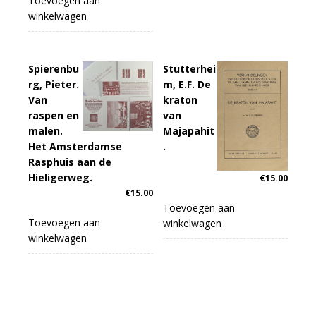
Toevoegen aan
winkelwagen
Spierenbu
Stutterhei
rg, Pieter.
m, E.F. De
Van
kraton
raspen en
van
malen.
Majapahit
Het Amsterdamse
.
Rasphuis aan de
Hieligerweg.
€
15.00
€
15.00
Toevoegen aan
Toevoegen aan
winkelwagen
winkelwagen