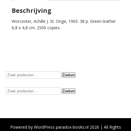
of
Lyndon
Beschrijving
Baines
Worcester, Achille J. St. Onge, 1965. 38 p. Green leather
Johnson.
6,8 x 4,8 cm. 2500 copies.
President
of
the
United
States.
Delivered
at
The
Zoeken
Zoeken
Capitol/Washington,
naar:
January
Zoeken
Zoeken
20,
naar:
1965.
aantal
Powered by WordPress paradox-books.nl 2026 | All Rights