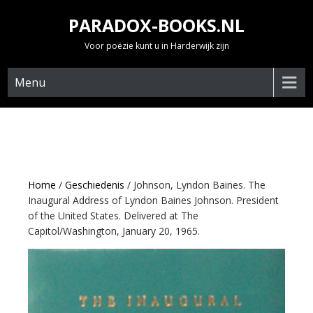
Skip
PARADOX-BOOKS.NL
to
content
Voor poëzie kunt u in Harderwijk zijn
Menu
Home
/
Geschiedenis
/ Johnson, Lyndon Baines. The
Inaugural Address of Lyndon Baines Johnson. President
of the United States. Delivered at The
Capitol/Washington, January 20, 1965.