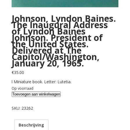
Johnson, Lyndon Baines.
The Inaugural Address
of Lyndon Baines
Johnson. President of
the United States.
Delivered at The
Capitol/Washington,
January 20, 1965.
€
35.00
l Miniature book. Letter: Lutetia.
Op voorraad
Johnson,
Toevoegen aan winkelwagen
Lyndon
Baines.
SKU:
23262
The
Inaugural
Beschrijving
Address