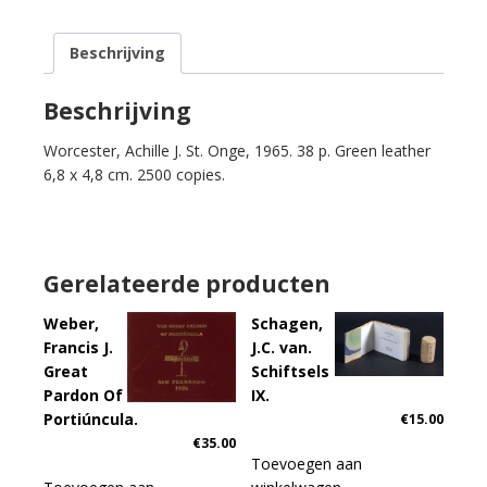
The
Inaugural
Beschrijving
Address
of
Lyndon
Beschrijving
Baines
Worcester, Achille J. St. Onge, 1965. 38 p. Green leather
Johnson.
6,8 x 4,8 cm. 2500 copies.
President
of
the
United
States.
Gerelateerde producten
Delivered
at
Weber,
Schagen,
The
Francis J.
J.C. van.
Capitol/Washington,
Great
Schiftsels
January
Pardon Of
IX.
20,
Portiúncula.
€
15.00
1965.
€
35.00
aantal
Toevoegen aan