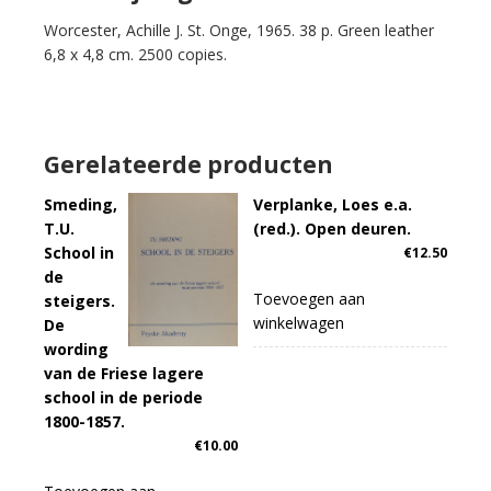
Baines
Worcester, Achille J. St. Onge, 1965. 38 p. Green leather
Johnson.
6,8 x 4,8 cm. 2500 copies.
President
of
the
United
States.
Gerelateerde producten
Delivered
at
Smeding,
Verplanke, Loes e.a.
The
T.U.
(red.). Open deuren.
Capitol/Washington,
School in
€
12.50
January
de
20,
Toevoegen aan
steigers.
1965.
winkelwagen
De
aantal
wording
van de Friese lagere
school in de periode
1800-1857.
€
10.00