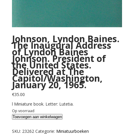
Johnson, Lyndon Baines.
The Inaugural Address
of Lyndon Baines
Johnson. President of
the United States.
Delivered at The
Capitol/Washington,
January 20, 1965.
€
35.00
l Miniature book. Letter: Lutetia.
Op voorraad
Johnson,
Toevoegen aan winkelwagen
Lyndon
Baines.
SKU:
23262
Categorie:
Miniatuurboeken