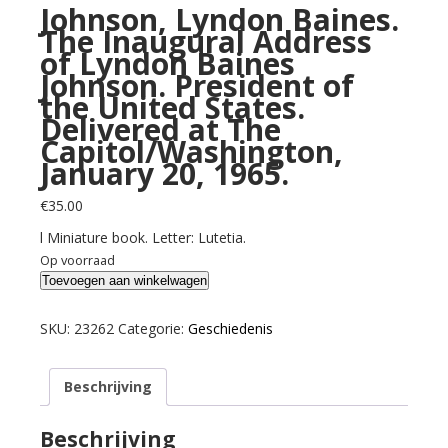
Johnson, Lyndon Baines.
The Inaugural Address
of Lyndon Baines
Johnson. President of
the United States.
Delivered at The
Capitol/Washington,
January 20, 1965.
€
35.00
l Miniature book. Letter: Lutetia.
Op voorraad
Johnson,
Toevoegen aan winkelwagen
Lyndon
Baines.
SKU:
23262
Categorie:
Geschiedenis
The
Inaugural
Beschrijving
Address
of
Lyndon
Beschrijving