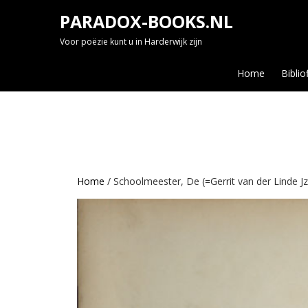
Skip
PARADOX-BOOKS.NL
to
content
Voor poëzie kunt u in Harderwijk zijn
Home
Biblio
Home
/ Schoolmeester, De (=Gerrit van der Linde Jz.