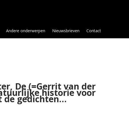
Andere onderwerpen
Nieuwsbrieven
Contact
er, De (=Gerrit van der
atuurlijke historie voor
it de gedichten…