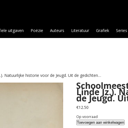
fiele uitgaven
Poëzie
Auteurs
Literatuur
Grafiek
Series
). Natuurlijke historie voor de Jeugd. Uit de gedichten…
Schoolmeest
Linde Jz.). N
de Jeugd. U
€
12.50
Op voorraad
Schoolmeester,
Toevoegen aan winkelwagen