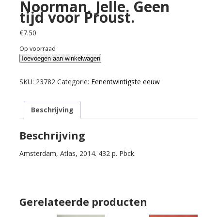
Noorman, Jelle. Geen
tijd voor Proust.
€
7.50
Op voorraad
Noorman,
Toevoegen aan winkelwagen
Jelle.
Geen
SKU:
23782
Categorie:
Eenentwintigste eeuw
tijd
voor
Beschrijving
Proust.
aantal
Beschrijving
Amsterdam, Atlas, 2014. 432 p. Pbck.
Gerelateerde producten