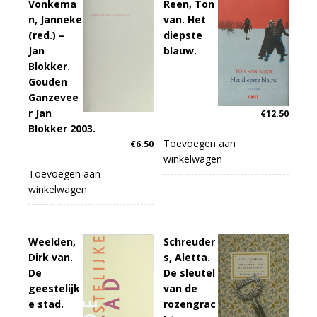
Vonkema
Reen, Ton
n, Janneke
van. Het
(red.) –
diepste
Jan
blauw.
Blokker.
Gouden
Ganzevee
r Jan
€
12.50
Blokker 2003.
Toevoegen aan
€
6.50
winkelwagen
Toevoegen aan
winkelwagen
Weelden,
Schreuder
Dirk van.
s, Aletta.
De
De sleutel
geestelijk
van de
e stad.
rozengrac