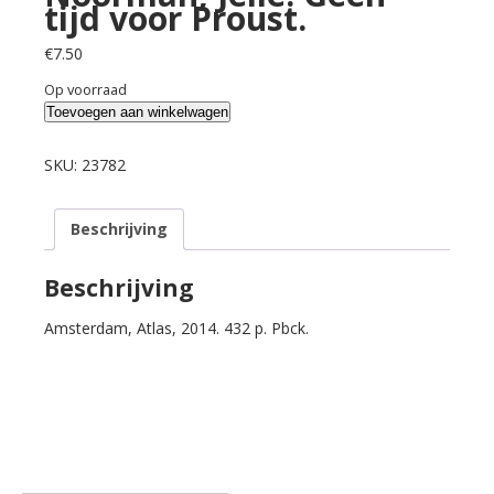
tijd voor Proust.
€
7.50
Op voorraad
Noorman,
Toevoegen aan winkelwagen
Jelle.
Geen
SKU:
23782
tijd
voor
Beschrijving
Proust.
aantal
Beschrijving
Amsterdam, Atlas, 2014. 432 p. Pbck.