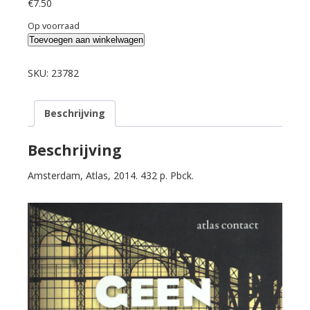
€
7.50
Op voorraad
Noorman,
Toevoegen aan winkelwagen
Jelle.
Geen
SKU:
23782
tijd
voor
Beschrijving
Proust.
aantal
Beschrijving
Amsterdam, Atlas, 2014. 432 p. Pbck.