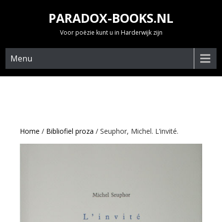
Skip
PARADOX-BOOKS.NL
to
content
Voor poëzie kunt u in Harderwijk zijn
Menu
Home
/
Bibliofiel proza
/ Seuphor, Michel. L’invité.