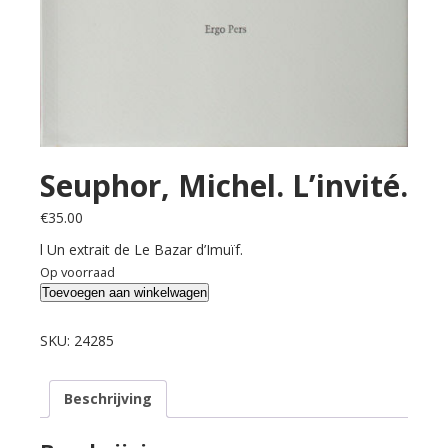
Seuphor, Michel. L’invité.
€
35.00
l Un extrait de Le Bazar d’Imuïf.
Op voorraad
Seuphor,
Toevoegen aan winkelwagen
Michel.
L'invité.
SKU:
24285
aantal
Beschrijving