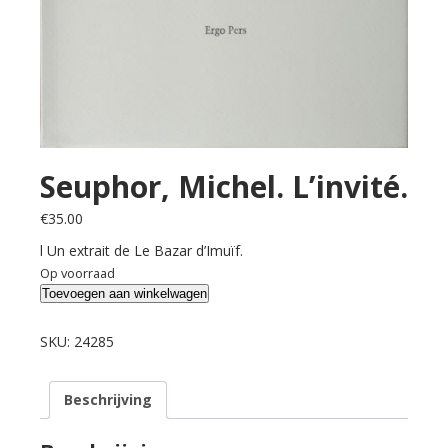
Seuphor, Michel. L’invité.
€
35.00
l Un extrait de Le Bazar d’Imuïf.
Op voorraad
Seuphor,
Toevoegen aan winkelwagen
Michel.
L'invité.
SKU:
24285
aantal
Beschrijving