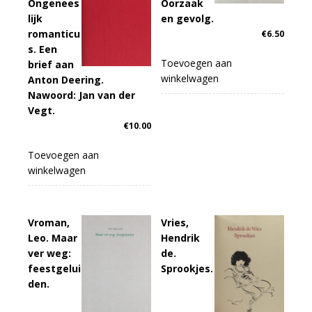
Ongenees
Oorzaak
lijk
en gevolg.
romanticu
€
6.50
s. Een
Toevoegen aan
brief aan
winkelwagen
Anton Deering.
Nawoord: Jan van der
Vegt.
€
10.00
Toevoegen aan
winkelwagen
Vroman,
Vries,
Leo. Maar
Hendrik
ver weg:
de.
feestgelui
Sprookjes.
den.