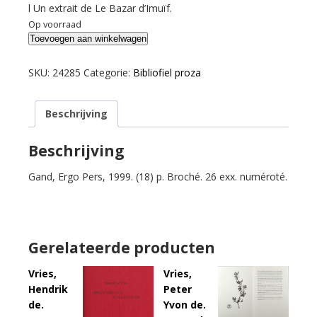
l Un extrait de Le Bazar d’Imuïf.
Op voorraad
Seuphor,
Toevoegen aan winkelwagen
Michel.
L'invité.
SKU:
24285
Categorie:
Bibliofiel proza
aantal
Beschrijving
Beschrijving
Gand, Ergo Pers, 1999. (18) p. Broché. 26 exx. numéroté.
Gerelateerde producten
Vries,
Vries,
Hendrik
Peter
de.
Yvon de.