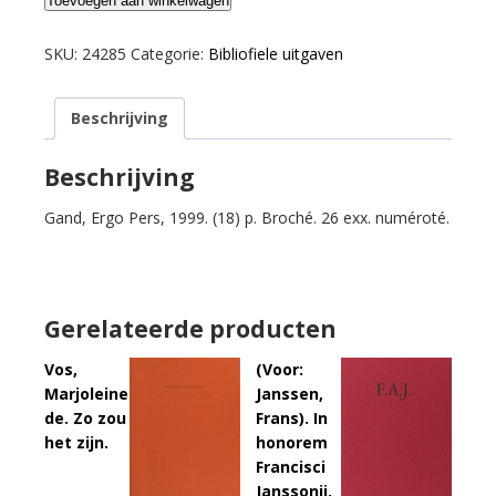
Seuphor,
Toevoegen aan winkelwagen
Michel.
L'invité.
SKU:
24285
Categorie:
Bibliofiele uitgaven
aantal
Beschrijving
Beschrijving
Gand, Ergo Pers, 1999. (18) p. Broché. 26 exx. numéroté.
Gerelateerde producten
Vos,
(Voor:
Marjoleine
Janssen,
de. Zo zou
Frans). In
het zijn.
honorem
Francisci
Janssonii.