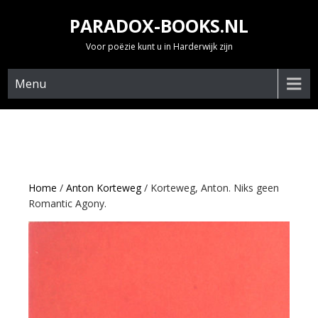
Skip
PARADOX-BOOKS.NL
to
content
Voor poëzie kunt u in Harderwijk zijn
Menu
Home
/
Anton Korteweg
/ Korteweg, Anton. Niks geen
Romantic Agony.