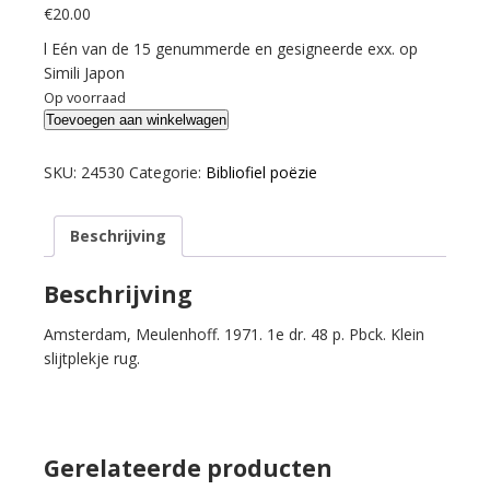
€
20.00
l Eén van de 15 genummerde en gesigneerde exx. op
Simili Japon
Op voorraad
Korteweg,
Toevoegen aan winkelwagen
Anton.
Niks
SKU:
24530
Categorie:
Bibliofiel poëzie
geen
Romantic
Beschrijving
Agony.
aantal
Beschrijving
Amsterdam, Meulenhoff. 1971. 1e dr. 48 p. Pbck. Klein
slijtplekje rug.
Gerelateerde producten