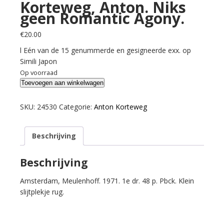
Korteweg, Anton. Niks
geen Romantic Agony.
€
20.00
l Eén van de 15 genummerde en gesigneerde exx. op
Simili Japon
Op voorraad
Korteweg,
Toevoegen aan winkelwagen
Anton.
Niks
SKU:
24530
Categorie:
Anton Korteweg
geen
Romantic
Beschrijving
Agony.
aantal
Beschrijving
Amsterdam, Meulenhoff. 1971. 1e dr. 48 p. Pbck. Klein
slijtplekje rug.