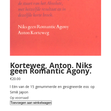
Korteweg, Anton. Niks
geen Romantic Agony.
€
20.00
l Eén van de 15 genummerde en gesigneerde exx. op
Simili Japon
Op voorraad
Korteweg,
Toevoegen aan winkelwagen
Anton.