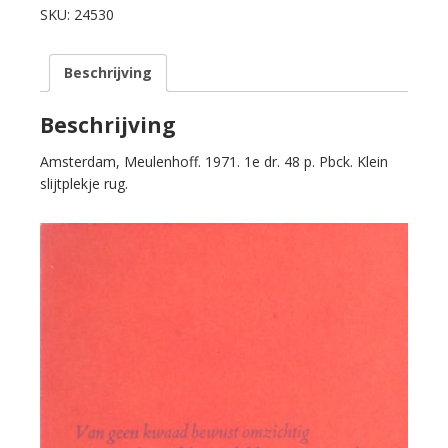
Niks
SKU:
24530
geen
Romantic
Beschrijving
Agony.
aantal
Beschrijving
Amsterdam, Meulenhoff. 1971. 1e dr. 48 p. Pbck. Klein
slijtplekje rug.