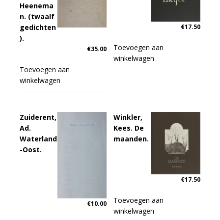
Heenema
n. (twaalf
gedichten
€
17.50
).
Toevoegen aan
€
35.00
winkelwagen
Toevoegen aan
winkelwagen
Zuiderent,
Winkler,
Ad.
Kees. De
Waterland
maanden.
-Oost.
€
17.50
Toevoegen aan
€
10.00
winkelwagen