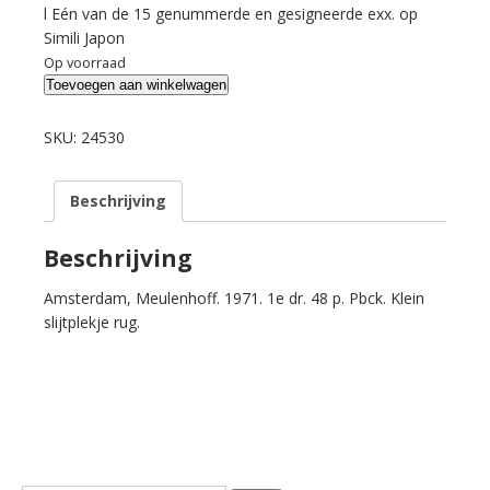
l Eén van de 15 genummerde en gesigneerde exx. op
Simili Japon
Op voorraad
Korteweg,
Toevoegen aan winkelwagen
Anton.
Niks
SKU:
24530
geen
Romantic
Beschrijving
Agony.
aantal
Beschrijving
Amsterdam, Meulenhoff. 1971. 1e dr. 48 p. Pbck. Klein
slijtplekje rug.