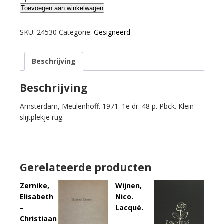
Korteweg,
Toevoegen aan winkelwagen
Anton.
Niks
SKU:
24530
Categorie:
Gesigneerd
geen
Romantic
Beschrijving
Agony.
aantal
Beschrijving
Amsterdam, Meulenhoff. 1971. 1e dr. 48 p. Pbck. Klein
slijtplekje rug.
Gerelateerde producten
Zernike,
Wijnen,
Elisabeth
Nico.
–
Lacqué.
Christiaan