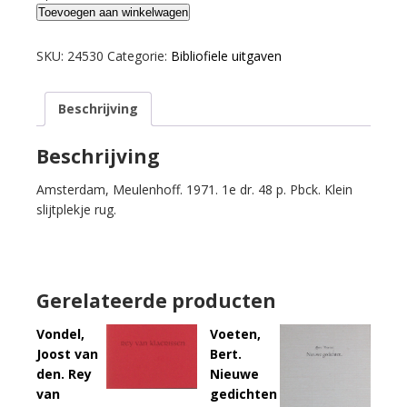
Korteweg,
Toevoegen aan winkelwagen
Anton.
Niks
SKU:
24530
Categorie:
Bibliofiele uitgaven
geen
Romantic
Beschrijving
Agony.
aantal
Beschrijving
Amsterdam, Meulenhoff. 1971. 1e dr. 48 p. Pbck. Klein
slijtplekje rug.
Gerelateerde producten
Vondel,
Voeten,
Joost van
Bert.
den. Rey
Nieuwe
van
gedichten