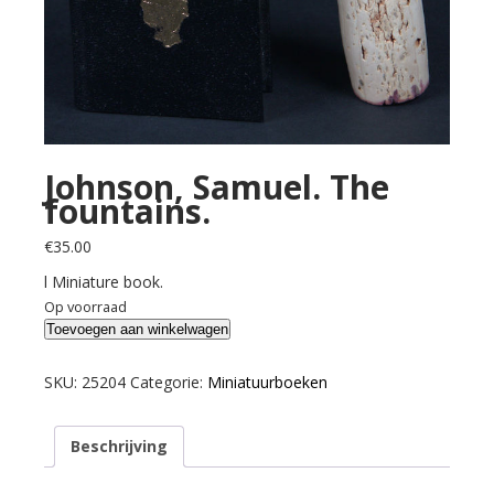
Johnson, Samuel. The
fountains.
€
35.00
l Miniature book.
Op voorraad
Johnson,
Toevoegen aan winkelwagen
Samuel.
The
SKU:
25204
Categorie:
Miniatuurboeken
fountains.
aantal
Beschrijving