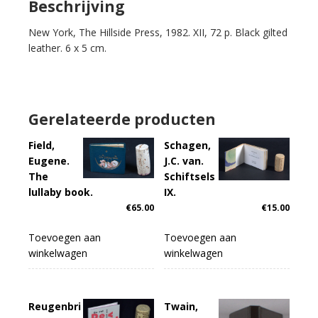
Beschrijving
New York, The Hillside Press, 1982. XII, 72 p. Black gilted
leather. 6 x 5 cm.
Gerelateerde producten
Field,
Schagen,
Eugene.
J.C. van.
The
Schiftsels
lullaby book.
IX.
€
65.00
€
15.00
Toevoegen aan
Toevoegen aan
winkelwagen
winkelwagen
Reugenbri
Twain,