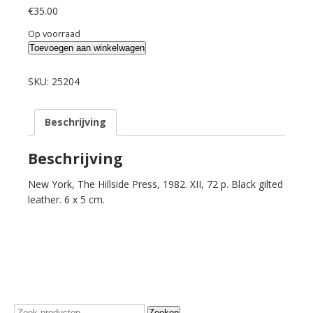
€
35.00
Op voorraad
Johnson,
Toevoegen aan winkelwagen
Samuel.
The
SKU:
25204
fountains.
aantal
Beschrijving
Beschrijving
New York, The Hillside Press, 1982. XII, 72 p. Black gilted
leather. 6 x 5 cm.
Zoeken
Zoeken