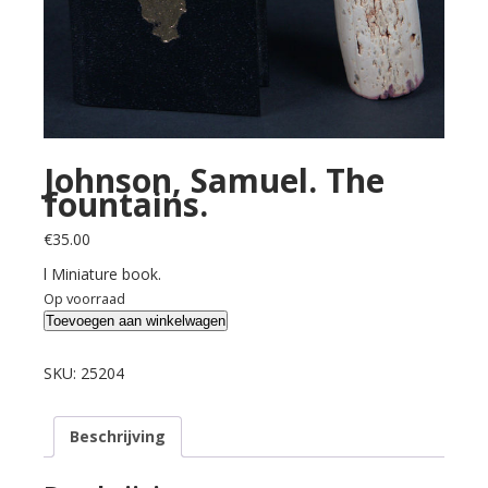
Johnson, Samuel. The
fountains.
€
35.00
l Miniature book.
Op voorraad
Johnson,
Toevoegen aan winkelwagen
Samuel.
The
SKU:
25204
fountains.
aantal
Beschrijving