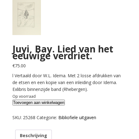
Juyi, Bay. Lied van het
eeuwige verdriet.
€
75.00
l Vertaald door W.L. Idema. Met 2 losse afdrukken van
de etsen en een kopie van een inleiding door Idema.
Exlibris binnenzijde band (Rhebergen).
Op voorraad
Juyi,
Toevoegen aan winkelwagen
Bay.
Lied
SKU:
25268
Categorie:
Bibliofiele uitgaven
van
het
Beschrijving
eeuwige