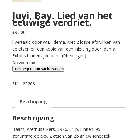
Juyi, Bay. Lied van het
eeuwige verdriet.
€
95.00
l Vertaald door W.L. Idema. Met 2 losse afdrukken van
de etsen en een kopie van een inleiding door Idema.
Exlibris binnenzijde band (Rhebergen).
Op voorraad
Juyi,
Toevoegen aan winkelwagen
Bay.
Lied
SKU:
25268
van
het
Beschrijving
eeuwige
verdriet.
aantal
Beschrijving
Baarn, Arethusa Pers, 1986. 21 p. Linnen. 95
genummerde exx. 2 etsen van Zbigniew Jeneczek.