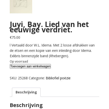
Juyi, Bay. Lied van het
eeuwige verdriet.
€
75.00
l Vertaald door W.L. Idema. Met 2 losse afdrukken van
de etsen en een kopie van een inleiding door Idema.
Exlibris binnenzijde band (Rhebergen).
Op voorraad
Juyi,
Toevoegen aan winkelwagen
Bay.
Lied
SKU:
25268
Categorie:
Bibliofiel poëzie
van
het
Beschrijving
eeuwige
verdriet.
aantal
Beschrijving