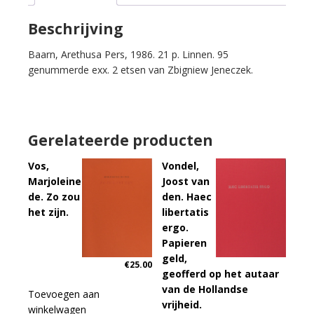
verdriet.
aantal
Beschrijving
Baarn, Arethusa Pers, 1986. 21 p. Linnen. 95
genummerde exx. 2 etsen van Zbigniew Jeneczek.
Gerelateerde producten
Vos,
Vondel,
Marjoleine
Joost van
de. Zo zou
den. Haec
het zijn.
libertatis
ergo.
Papieren
geld,
€
25.00
geofferd op het autaar
van de Hollandse
Toevoegen aan
vrijheid.
winkelwagen