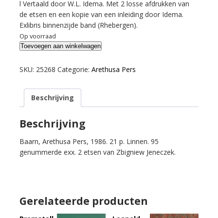
l Vertaald door W.L. Idema. Met 2 losse afdrukken van
de etsen en een kopie van een inleiding door Idema.
Exlibris binnenzijde band (Rhebergen).
Op voorraad
Juyi,
Toevoegen aan winkelwagen
Bay.
Lied
SKU:
25268
Categorie:
Arethusa Pers
van
het
Beschrijving
eeuwige
verdriet.
aantal
Beschrijving
Baarn, Arethusa Pers, 1986. 21 p. Linnen. 95
genummerde exx. 2 etsen van Zbigniew Jeneczek.
Gerelateerde producten