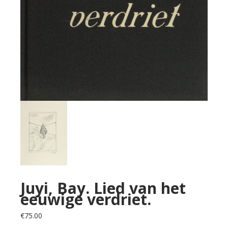
Juyi, Bay. Lied van het
eeuwige verdriet.
€
75.00