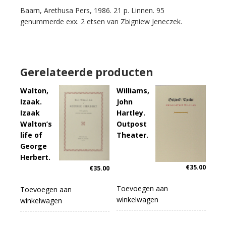
Baarn, Arethusa Pers, 1986. 21 p. Linnen. 95
genummerde exx. 2 etsen van Zbigniew Jeneczek.
Gerelateerde producten
Walton,
Williams,
Izaak.
John
Izaak
Hartley.
Walton’s
Outpost
life of
Theater.
George
Herbert.
€
35.00
€
35.00
Toevoegen aan
Toevoegen aan
winkelwagen
winkelwagen