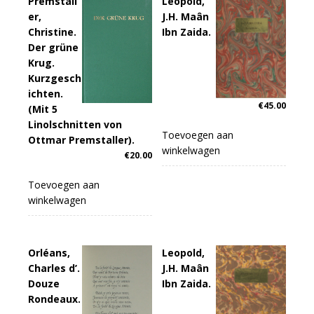
Premstall
Leopold,
er,
J.H. Maân
Christine.
Ibn Zaida.
Der grüne
Krug.
Kurzgesch
ichten.
€
45.00
(Mit 5
Linolschnitten von
Toevoegen aan
Ottmar Premstaller).
winkelwagen
€
20.00
Toevoegen aan
winkelwagen
Orléans,
Leopold,
Charles d’.
J.H. Maân
Douze
Ibn Zaida.
Rondeaux.