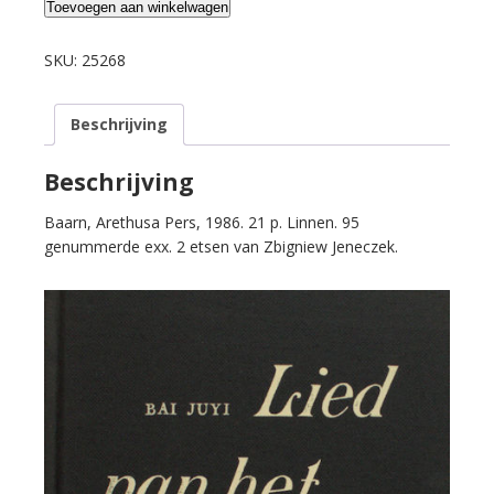
Juyi,
Toevoegen aan winkelwagen
Bay.
Lied
SKU:
25268
van
het
Beschrijving
eeuwige
verdriet.
aantal
Beschrijving
Baarn, Arethusa Pers, 1986. 21 p. Linnen. 95
genummerde exx. 2 etsen van Zbigniew Jeneczek.