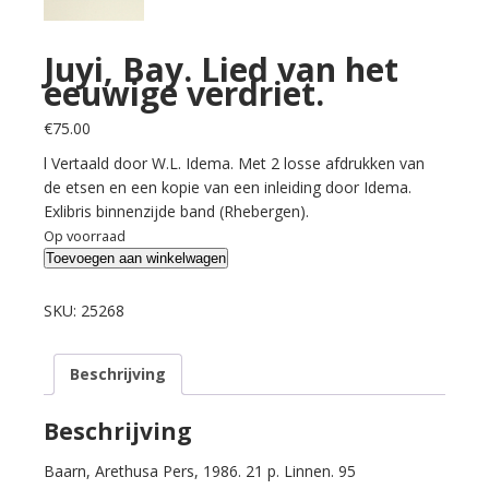
Juyi, Bay. Lied van het
eeuwige verdriet.
€
75.00
l Vertaald door W.L. Idema. Met 2 losse afdrukken van
de etsen en een kopie van een inleiding door Idema.
Exlibris binnenzijde band (Rhebergen).
Op voorraad
Juyi,
Toevoegen aan winkelwagen
Bay.
Lied
SKU:
25268
van
het
Beschrijving
eeuwige
verdriet.
aantal
Beschrijving
Baarn, Arethusa Pers, 1986. 21 p. Linnen. 95