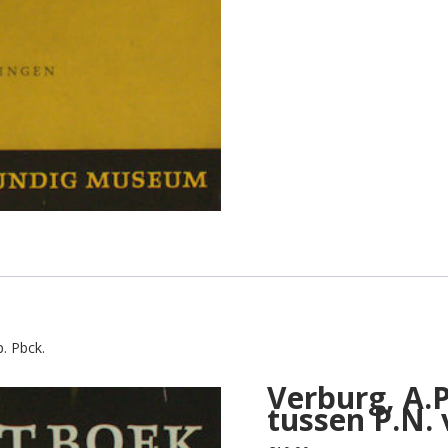
. Pbck.
Verburg, A.P
tussen P.N.