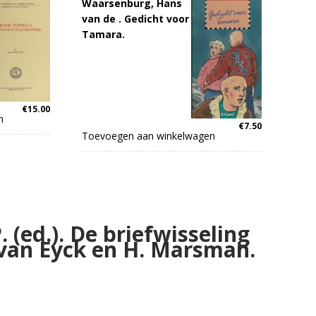
Waarsenburg, Hans
van de . Gedicht voor
Tamara.
€
15.00
n
€
7.50
Toevoegen aan winkelwagen
. (ed.). De briefwisseling
 van Eyck en H. Marsman.