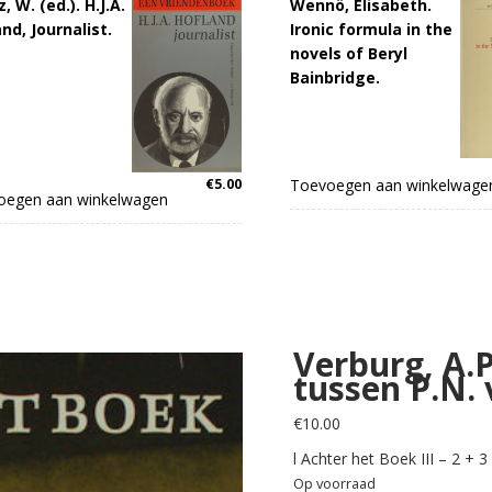
, W. (ed.). H.J.A.
Wennö, Elisabeth.
nd, Journalist.
Ironic formula in the
novels of Beryl
Bainbridge.
€
5.00
Toevoegen aan winkelwage
oegen aan winkelwagen
Verburg, A.P
tussen P.N.
€
10.00
l Achter het Boek III – 2 + 3
Op voorraad