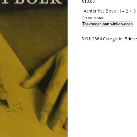
€
10.00
l Achter het Boek III – 2 + 3
Op voorraad
Verburg,
Toevoegen aan winkelwagen
A.P.
(ed.).
SKU:
2564
Categorie:
Briev
De
briefwisseling
tussen
P.N.
van
Eyck
en
H.
Marsman.
aantal