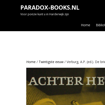
Skip
PARADOX-BOOKS.NL
to
content
Voor poëzie kunt u in Harderwijk zijn
Home
Biblio
Home
/
Twintigste eeuw
/ Verburg, A.P. (ed.). De b