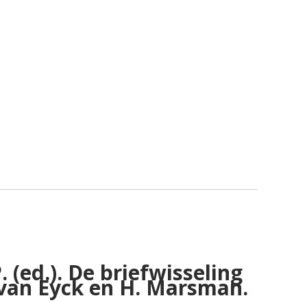
. (ed.). De briefwisseling
 van Eyck en H. Marsman.