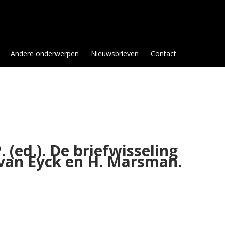
Andere onderwerpen
Nieuwsbrieven
Contact
. (ed.). De briefwisseling
 van Eyck en H. Marsman.