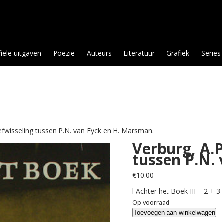
fiele uitgaven
Poëzie
Auteurs
Literatuur
Grafiek
Series
riefwisseling tussen P.N. van Eyck en H. Marsman.
Verburg, A.P
tussen P.N.
€
10.00
l Achter het Boek III – 2 + 3
Op voorraad
Verburg,
Toevoegen aan winkelwagen