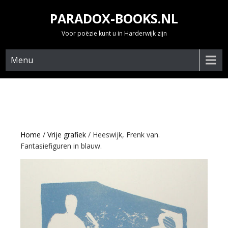
Skip
PARADOX-BOOKS.NL
to
content
Voor poëzie kunt u in Harderwijk zijn
Menu
Home
/
Vrije grafiek
/ Heeswijk, Frenk van.
Fantasiefiguren in blauw.