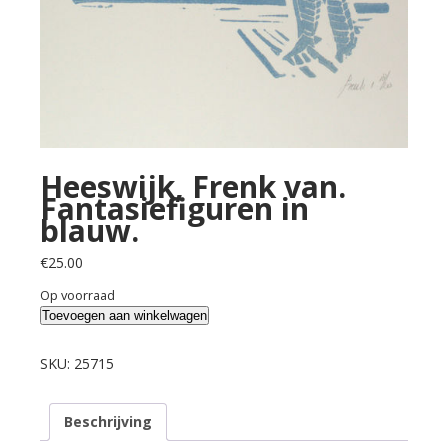
Heeswijk, Frenk van.
Fantasiefiguren in
blauw.
€
25.00
Op voorraad
Heeswijk,
Toevoegen aan winkelwagen
Frenk
van.
SKU:
25715
Fantasiefiguren
in
Beschrijving
blauw.
aantal