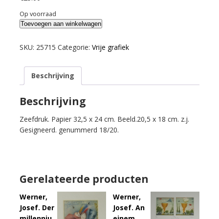
Op voorraad
Heeswijk,
Toevoegen aan winkelwagen
Frenk
van.
SKU:
25715
Categorie:
Vrije grafiek
Fantasiefiguren
in
Beschrijving
blauw.
aantal
Beschrijving
Zeefdruk. Papier 32,5 x 24 cm. Beeld.20,5 x 18 cm. z.j.
Gesigneerd. genummerd 18/20.
Gerelateerde producten
Werner,
Werner,
Josef. Der
Josef. An
millenniu
einem