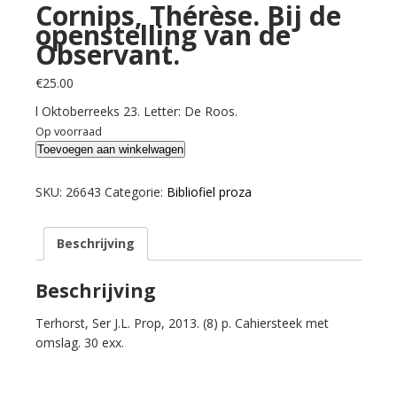
Cornips, Thérèse. Bij de
openstelling van de
Observant.
€
25.00
l Oktoberreeks 23. Letter: De Roos.
Op voorraad
Cornips,
Toevoegen aan winkelwagen
Thérèse.
Bij
SKU:
26643
Categorie:
Bibliofiel proza
de
openstelling
Beschrijving
van
de
Observant.
Beschrijving
aantal
Terhorst, Ser J.L. Prop, 2013. (8) p. Cahiersteek met
omslag. 30 exx.