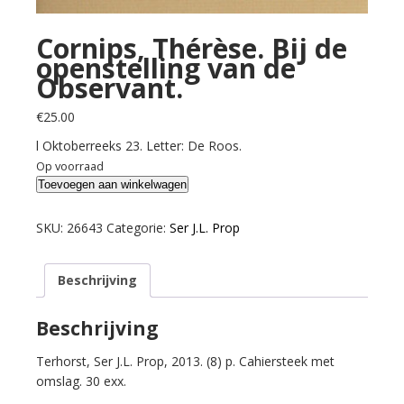
Cornips, Thérèse. Bij de
openstelling van de
Observant.
€
25.00
l Oktoberreeks 23. Letter: De Roos.
Op voorraad
Cornips,
Toevoegen aan winkelwagen
Thérèse.
Bij
SKU:
26643
Categorie:
Ser J.L. Prop
de
openstelling
Beschrijving
van
de
Observant.
Beschrijving
aantal
Terhorst, Ser J.L. Prop, 2013. (8) p. Cahiersteek met
omslag. 30 exx.