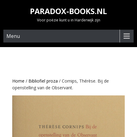
Skip
PARADOX-BOOKS.NL
to
content
Voor poëzie kunt u in Harderwijk zijn
Menu
Home
/
Bibliofiel proza
/ Cornips, Thérèse. Bij de
openstelling van de Observant.