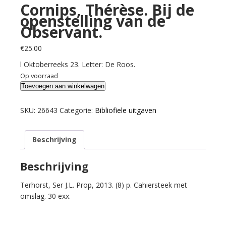
Cornips, Thérèse. Bij de
openstelling van de
Observant.
€
25.00
l Oktoberreeks 23. Letter: De Roos.
Op voorraad
Cornips,
Toevoegen aan winkelwagen
Thérèse.
Bij
SKU:
26643
Categorie:
Bibliofiele uitgaven
de
openstelling
Beschrijving
van
de
Observant.
Beschrijving
aantal
Terhorst, Ser J.L. Prop, 2013. (8) p. Cahiersteek met
omslag. 30 exx.