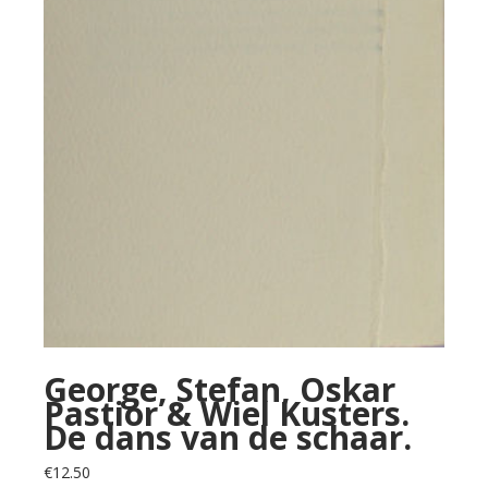
George, Stefan, Oskar
Pastior & Wiel Kusters.
De dans van de schaar.
€
12.50