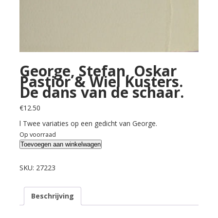
George, Stefan, Oskar
Pastior & Wiel Kusters.
De dans van de schaar.
€
12.50
l Twee variaties op een gedicht van George.
Op voorraad
George,
Toevoegen aan winkelwagen
Stefan,
Oskar
SKU:
27223
Pastior
&
Beschrijving
Wiel
Kusters.