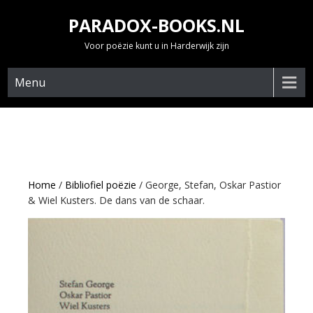
Skip
PARADOX-BOOKS.NL
to
content
Voor poëzie kunt u in Harderwijk zijn
Menu
Home
/
Bibliofiel poëzie
/ George, Stefan, Oskar Pastior
& Wiel Kusters. De dans van de schaar.