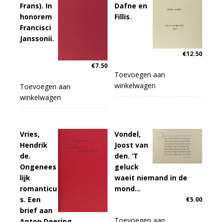
Frans). In
Dafne en
honorem
Fillis.
Francisci
Janssonii.
€
12.50
€
7.50
Toevoegen aan
winkelwagen
Toevoegen aan
winkelwagen
Vries,
Vondel,
Hendrik
Joost van
de.
den. ‘T
Ongenees
geluck
lijk
waeit niemand in de
romanticu
mond…
s. Een
€
5.00
brief aan
Toevoegen aan
Anton Deering.