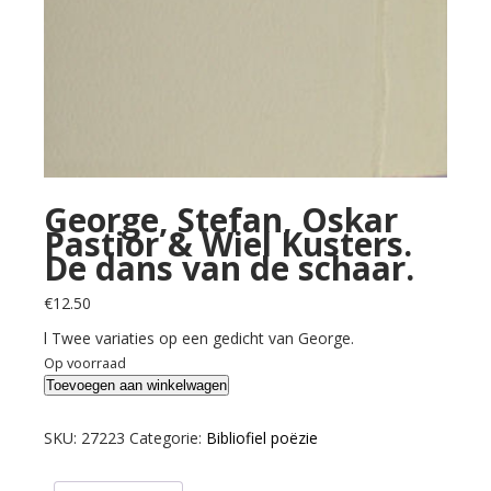
George, Stefan, Oskar
Pastior & Wiel Kusters.
De dans van de schaar.
€
12.50
l Twee variaties op een gedicht van George.
Op voorraad
George,
Toevoegen aan winkelwagen
Stefan,
Oskar
SKU:
27223
Categorie:
Bibliofiel poëzie
Pastior
&