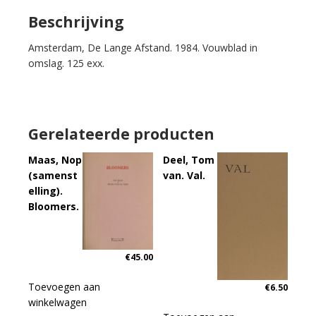
Kusters.
De
Beschrijving
dans
Amsterdam, De Lange Afstand. 1984. Vouwblad in
van
omslag. 125 exx.
de
schaar.
aantal
Gerelateerde producten
Maas, Nop
Deel, Tom
(samenst
van. Val.
elling).
Bloomers.
€
45.00
Toevoegen aan
€
6.50
winkelwagen