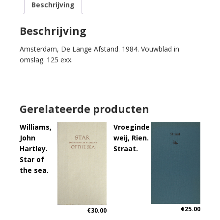
Beschrijving
Wiel
Kusters.
De
Beschrijving
dans
Amsterdam, De Lange Afstand. 1984. Vouwblad in
van
omslag. 125 exx.
de
schaar.
aantal
Gerelateerde producten
Williams,
Vroeginde
John
weij, Rien.
Hartley.
Straat.
Star of
the sea.
€
25.00
€
30.00