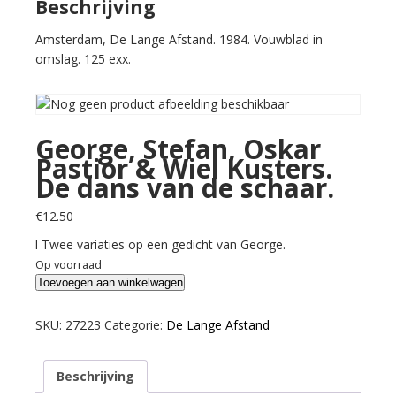
De
Beschrijving
dans
Amsterdam, De Lange Afstand. 1984. Vouwblad in
van
omslag. 125 exx.
de
schaar.
aantal
George, Stefan, Oskar
Pastior & Wiel Kusters.
De dans van de schaar.
€
12.50
l Twee variaties op een gedicht van George.
Op voorraad
George,
Toevoegen aan winkelwagen
Stefan,
Oskar
SKU:
27223
Categorie:
De Lange Afstand
Pastior
&
Beschrijving
Wiel