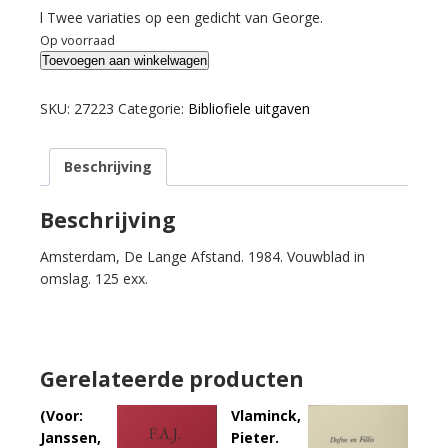
l Twee variaties op een gedicht van George.
Op voorraad
George,
Toevoegen aan winkelwagen
Stefan,
Oskar
SKU:
27223
Categorie:
Bibliofiele uitgaven
Pastior
&
Beschrijving
Wiel
Kusters.
De
Beschrijving
dans
Amsterdam, De Lange Afstand. 1984. Vouwblad in
van
omslag. 125 exx.
de
schaar.
aantal
Gerelateerde producten
(Voor:
Vlaminck,
Janssen,
Pieter.