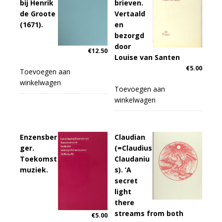
bij Henrik
brieven.
de Groote
Vertaald
(1671).
en
bezorgd
door
€
12.50
Louise van Santen
€
5.00
Toevoegen aan
winkelwagen
Toevoegen aan
winkelwagen
Enzensber
Claudian
ger.
(=Claudius
Toekomst
Claudaniu
muziek.
s). ‘A
secret
light
there
streams from both
€
5.00