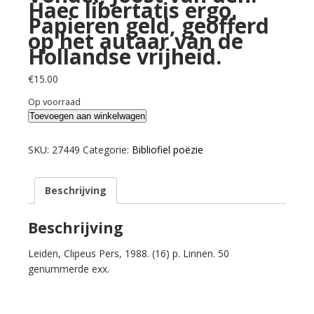
Haec libertatis ergo.
Papieren geld, geofferd
op het autaar van de
Hollandse vrijheid.
€
15.00
Op voorraad
Vondel,
Toevoegen aan winkelwagen
Joost
van
SKU:
27449
Categorie:
Bibliofiel poëzie
den.
Haec
Beschrijving
libertatis
ergo.
Papieren
Beschrijving
geld,
Leiden, Clipeus Pers, 1988. (16) p. Linnen. 50
geofferd
genummerde exx.
op
het
autaar