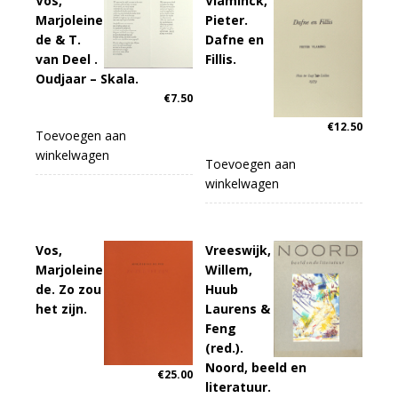
Vos,
Vlaminck,
aantal
Marjoleine
Pieter.
de & T.
Dafne en
van Deel .
Fillis.
Oudjaar – Skala.
€
7.50
€
12.50
Toevoegen aan
winkelwagen
Toevoegen aan
winkelwagen
Vos,
Vreeswijk,
Marjoleine
Willem,
de. Zo zou
Huub
het zijn.
Laurens &
Feng
(red.).
Noord, beeld en
€
25.00
literatuur.