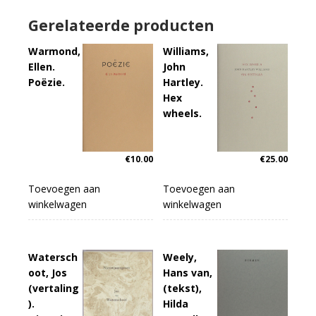
van
de
Gerelateerde producten
Hollandse
vrijheid.
Warmond,
Williams,
aantal
Ellen.
John
Poëzie.
Hartley.
Hex
wheels.
€
25.00
€
10.00
Toevoegen aan
Toevoegen aan
winkelwagen
winkelwagen
Watersch
Weely,
oot, Jos
Hans van,
(vertaling
(tekst),
).
Hilda