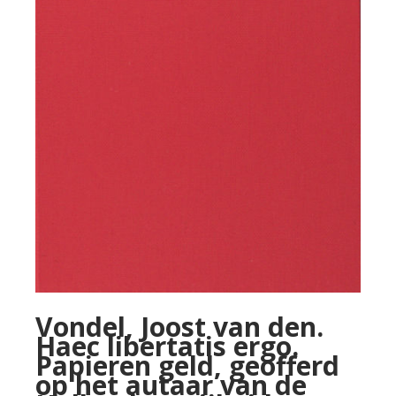
Vondel, Joost van den.
Haec libertatis ergo.
Papieren geld, geofferd
op het autaar van de