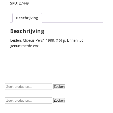
van
SKU:
27449
den.
Haec
Beschrijving
libertatis
ergo.
Papieren
Beschrijving
geld,
Leiden, Clipeus Pers1 1988. (16) p. Linnen. 50
geofferd
genummerde exx.
op
het
autaar
van
de
Hollandse
vrijheid.
aantal
Zoeken
Zoeken
naar:
Zoeken
Zoeken
naar: