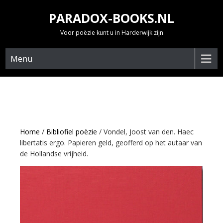
Skip
PARADOX-BOOKS.NL
to
content
Voor poëzie kunt u in Harderwijk zijn
Menu
Home
/
Bibliofiel poëzie
/ Vondel, Joost van den. Haec
libertatis ergo. Papieren geld, geofferd op het autaar van
de Hollandse vrijheid.