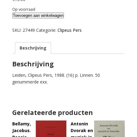
Op voorraad
Vondel,
Toevoegen aan winkelwagen
Joost
van
SKU:
27449
Categorie:
Clipeus Pers
den.
Haec
Beschrijving
libertatis
ergo.
Papieren
Beschrijving
geld,
Leiden, Clipeus Pers, 1988. (16) p. Linnen. 50
geofferd
genummerde exx.
op
het
autaar
van
de
Gerelateerde producten
Hollandse
vrijheid.
Bellamy,
Antonin
aantal
Jacobus.
Dvorak en