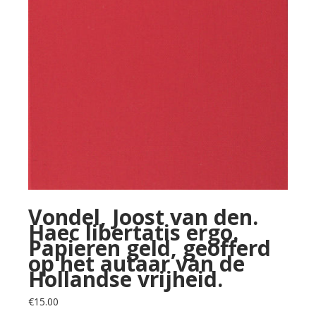
Vondel, Joost van den.
Haec libertatis ergo.
Papieren geld, geofferd
op het autaar van de
Hollandse vrijheid.
€
15.00