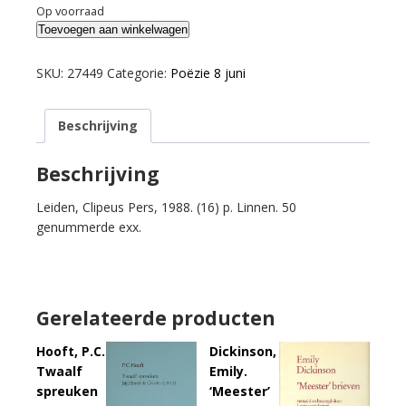
Op voorraad
Vondel,
Toevoegen aan winkelwagen
Joost
van
SKU:
27449
Categorie:
Poëzie 8 juni
den.
Haec
Beschrijving
libertatis
ergo.
Papieren
Beschrijving
geld,
Leiden, Clipeus Pers, 1988. (16) p. Linnen. 50
geofferd
genummerde exx.
op
het
autaar
van
de
Gerelateerde producten
Hollandse
vrijheid.
Hooft, P.C.
Dickinson,
aantal
Twaalf
Emily.
spreuken
‘Meester’