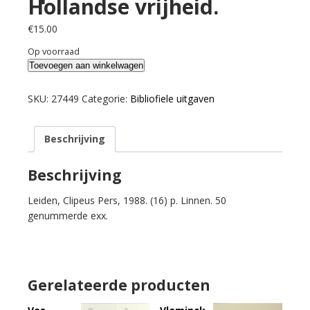
Hollandse vrijheid.
€
15.00
Op voorraad
Vondel,
Toevoegen aan winkelwagen
Joost
van
SKU:
27449
Categorie:
Bibliofiele uitgaven
den.
Haec
Beschrijving
libertatis
ergo.
Papieren
Beschrijving
geld,
Leiden, Clipeus Pers, 1988. (16) p. Linnen. 50
geofferd
genummerde exx.
op
het
autaar
van
de
Gerelateerde producten
Hollandse
vrijheid.