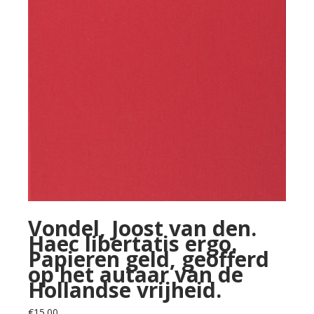
Vondel, Joost van den.
Haec libertatis ergo.
Papieren geld, geofferd
op het autaar van de
Hollandse vrijheid.
€
15.00