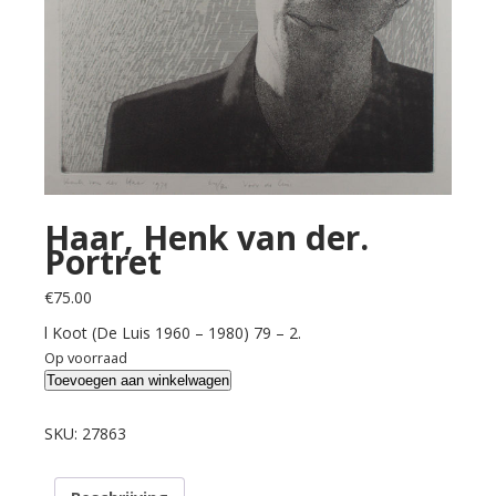
Haar, Henk van der.
Portret
€
75.00
l Koot (De Luis 1960 – 1980) 79 – 2.
Op voorraad
Haar,
Toevoegen aan winkelwagen
Henk
van
SKU:
27863
der.
Portret