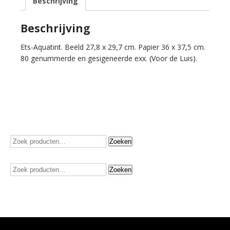
Beschrijving
aantal
Beschrijving
Ets-Aquatint. Beeld 27,8 x 29,7 cm. Papier 36 x 37,5 cm.
80 genummerde en gesigeneerde exx. (Voor de Luis).
Zoeken
Zoeken
naar:
Zoeken
Zoeken
naar: