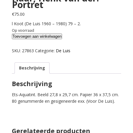
Portret
€
75.00
l Koot (De Luis 1960 – 1980) 79 – 2.
Op voorraad
Haar,
Toevoegen aan winkelwagen
Henk
van
SKU:
27863
Categorie:
De Luis
der.
Portret
Beschrijving
aantal
Beschrijving
Ets-Aquatint. Beeld 27,8 x 29,7 cm. Papier 36 x 37,5 cm.
80 genummerde en gesigeneerde exx. (Voor De Luis).
Gerelateerde producten