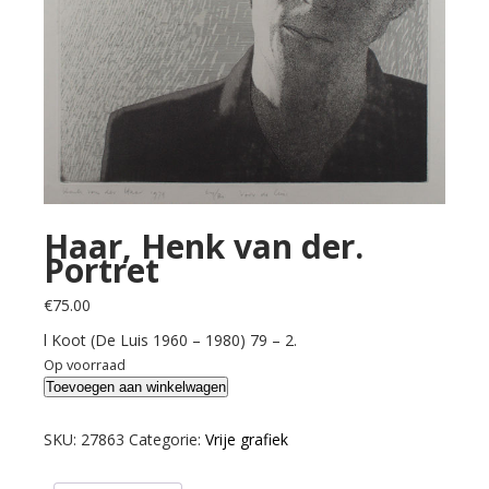
Haar, Henk van der.
Portret
€
75.00
l Koot (De Luis 1960 – 1980) 79 – 2.
Op voorraad
Haar,
Toevoegen aan winkelwagen
Henk
van
SKU:
27863
Categorie:
Vrije grafiek
der.
Portret