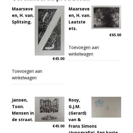
Maarseve
Maarseve
en, H. van.
en, H. van.
Splitsing.
Laatste
ets.
€
65.00
Toevoegen aan
winkelwagen
€
45.00
Toevoegen aan
winkelwagen
Jansen,
Rooy,
Toon.
G.J.M.
Mensen in
(Gerard)
de straat.
van &
Frans Simons
€
45.00
(typografie). Een korte