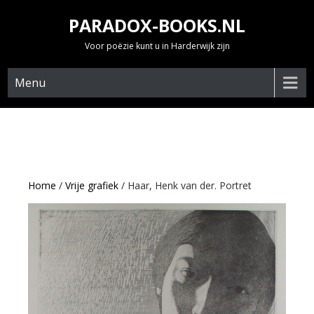
Skip
PARADOX-BOOKS.NL
to
content
Voor poëzie kunt u in Harderwijk zijn
Menu
Home
/
Vrije grafiek
/ Haar, Henk van der. Portret