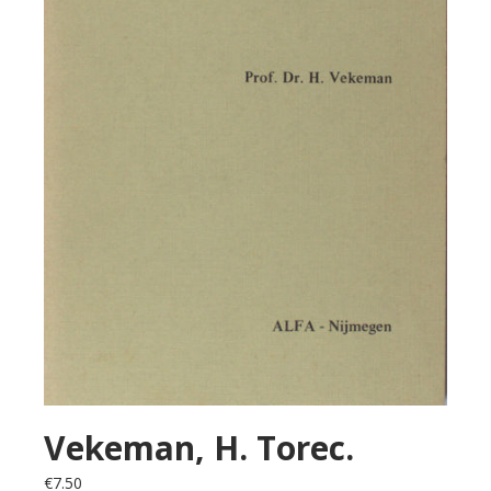
Vekeman, H. Torec.
€
7.50