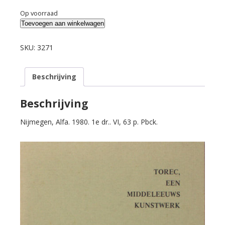
Op voorraad
Vekeman,
Toevoegen aan winkelwagen
H.
Torec.
SKU:
3271
aantal
Beschrijving
Beschrijving
Nijmegen, Alfa. 1980. 1e dr.. VI, 63 p. Pbck.