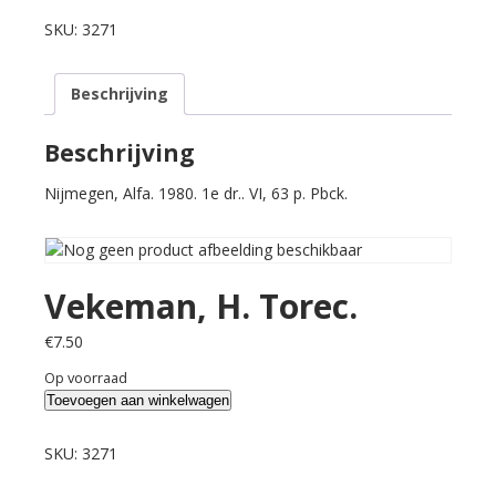
H.
Torec.
SKU:
3271
aantal
Beschrijving
Beschrijving
Nijmegen, Alfa. 1980. 1e dr.. VI, 63 p. Pbck.
Vekeman, H. Torec.
€
7.50
Op voorraad
Vekeman,
Toevoegen aan winkelwagen
H.
Torec.
SKU:
3271
aantal