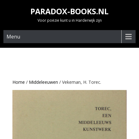
Skip
PARADOX-BOOKS.NL
to
content
Voor poëzie kunt u in Harderwijk zijn
Menu
Home
/
Middeleeuwen
/ Vekeman, H. Torec.