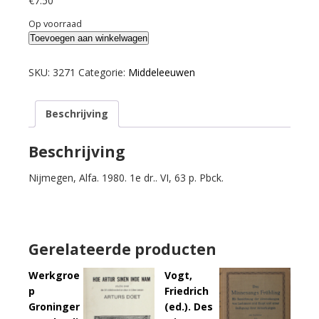
€
7.50
Op voorraad
Vekeman,
Toevoegen aan winkelwagen
H.
Torec.
SKU:
3271
Categorie:
Middeleeuwen
aantal
Beschrijving
Beschrijving
Nijmegen, Alfa. 1980. 1e dr.. VI, 63 p. Pbck.
Gerelateerde producten
Werkgroe
Vogt,
p
Friedrich
Groninger
(ed.). Des