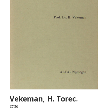
Vekeman, H. Torec.
€
7.50