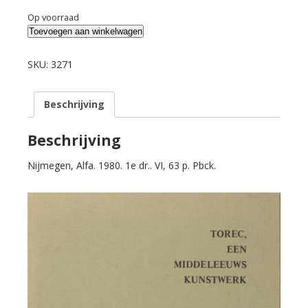
Op voorraad
Vekeman,
Toevoegen aan winkelwagen
H.
Torec.
SKU:
3271
aantal
Beschrijving
Beschrijving
Nijmegen, Alfa. 1980. 1e dr.. VI, 63 p. Pbck.