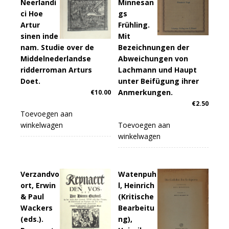
Neerlandi
Minnesan
ci Hoe
gs
Artur
Frühling.
sinen inde
Mit
nam. Studie over de
Bezeichnungen der
Middelnederlandse
Abweichungen von
ridderroman Arturs
Lachmann und Haupt
Doet.
unter Beifügung ihrer
Anmerkungen.
€
10.00
€
2.50
Toevoegen aan
winkelwagen
Toevoegen aan
winkelwagen
Verzandvo
Watenpuh
ort, Erwin
l, Heinrich
& Paul
(Kritische
Wackers
Bearbeitu
(eds.).
ng),