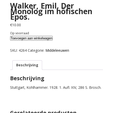
Walker, Emil. Der
Monolog im höfischen
Epos.
€
10.00
Op voorraad
Walker,
Toevoegen aan winkelwagen
Emil.
Der
SKU:
4264
Categorie:
Middeleeuwen
Monolog
im
Beschrijving
höfischen
Epos.
aantal
Beschrijving
Stuttgart, Kohlhammer. 1928. 1. Aufl. XIV, 286 S. Brosch.
Gerelateerde producten