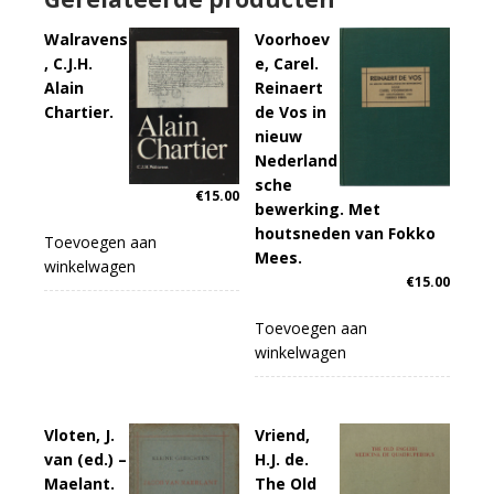
Walravens
Voorhoev
, C.J.H.
e, Carel.
Alain
Reinaert
Chartier.
de Vos in
nieuw
Nederland
sche
€
15.00
bewerking. Met
houtsneden van Fokko
Toevoegen aan
Mees.
winkelwagen
€
15.00
Toevoegen aan
winkelwagen
Vloten, J.
Vriend,
van (ed.) –
H.J. de.
Maelant.
The Old