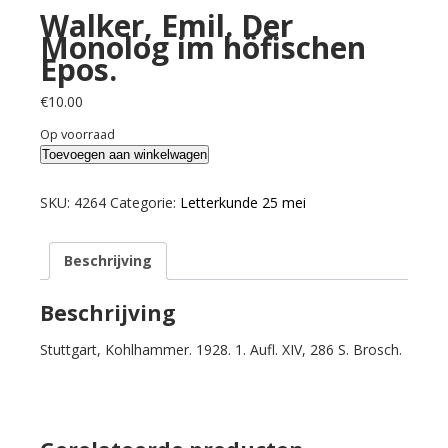
Walker, Emil. Der
Monolog im höfischen
Epos.
€
10.00
Op voorraad
Walker,
Toevoegen aan winkelwagen
Emil.
Der
SKU:
4264
Categorie:
Letterkunde 25 mei
Monolog
im
Beschrijving
höfischen
Epos.
aantal
Beschrijving
Stuttgart, Kohlhammer. 1928. 1. Aufl. XIV, 286 S. Brosch.