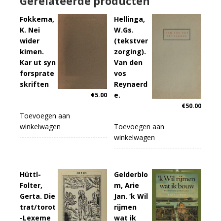
Gerelateerde producten
Fokkema,
Hellinga,
K. Nei
W.Gs.
wider
(tekstver
kimen.
zorging).
Kar ut syn
Van den
forsprate
vos
skriften
Reynaerd
e.
€
5.00
€
50.00
Toevoegen aan
winkelwagen
Toevoegen aan
winkelwagen
Hüttl-
Gelderblo
Folter,
m, Arie
Gerta. Die
Jan. ‘k Wil
trat/torot
rijmen
-Lexeme
wat ik