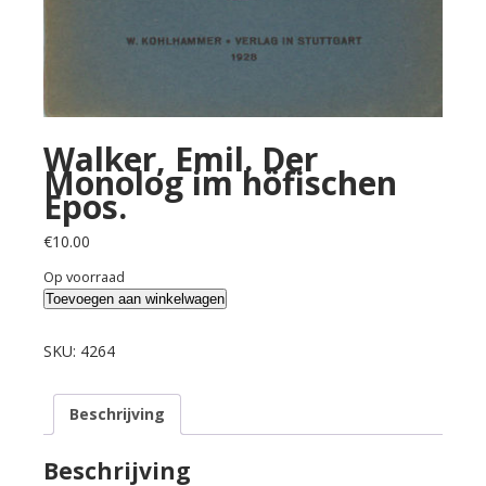
Walker, Emil. Der
Monolog im höfischen
Epos.
€
10.00
Op voorraad
Walker,
Toevoegen aan winkelwagen
Emil.
Der
SKU:
4264
Monolog
im
Beschrijving
höfischen
Epos.
aantal
Beschrijving