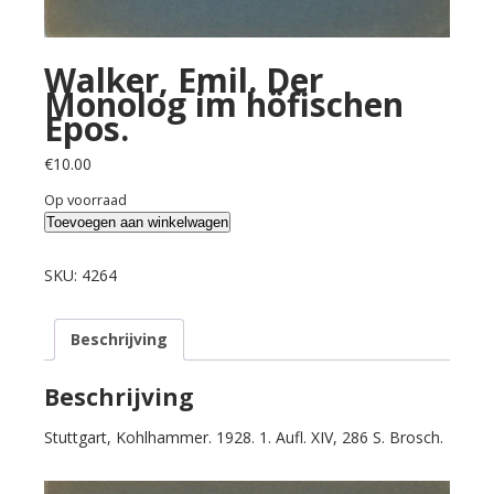
Walker, Emil. Der
Monolog im höfischen
Epos.
€
10.00
Op voorraad
Walker,
Toevoegen aan winkelwagen
Emil.
Der
SKU:
4264
Monolog
im
Beschrijving
höfischen
Epos.
aantal
Beschrijving
Stuttgart, Kohlhammer. 1928. 1. Aufl. XIV, 286 S. Brosch.