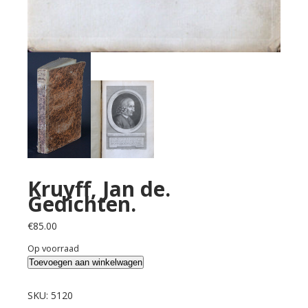
Kruyff, Jan de.
Gedichten.
€
85.00
Op voorraad
Kruyff,
Toevoegen aan winkelwagen
Jan
de.
SKU:
5120
Gedichten.