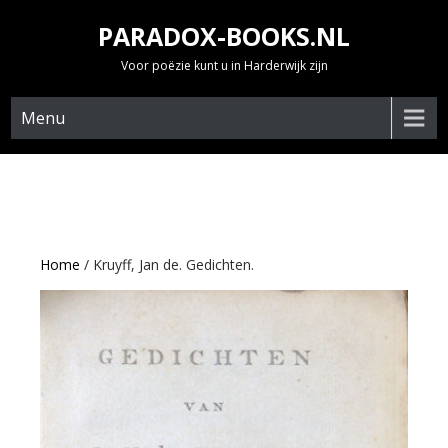
Skip
PARADOX-BOOKS.NL
to
content
Voor poëzie kunt u in Harderwijk zijn
Menu
Home
/ Kruyff, Jan de. Gedichten.