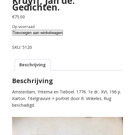
Kruyff, Jan de.
Gedichten.
€
75.00
Op voorraad
Kruyff,
Toevoegen aan winkelwagen
Jan
de.
SKU:
5120
Gedichten.
aantal
Beschrijving
Beschrijving
Amsterdam, Yntema en Tieboel. 1776. 1e dr.. XVI, 196 p.
Karton. Titelgravure + portret door R. Vinkeles. Rug
beschadigd.