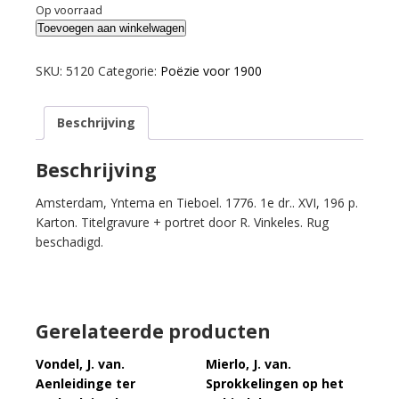
Op voorraad
Kruyff,
Toevoegen aan winkelwagen
Jan
de.
SKU:
5120
Categorie:
Poëzie voor 1900
Gedichten.
aantal
Beschrijving
Beschrijving
Amsterdam, Yntema en Tieboel. 1776. 1e dr.. XVI, 196 p.
Karton. Titelgravure + portret door R. Vinkeles. Rug
beschadigd.
Gerelateerde producten
Vondel, J. van.
Mierlo, J. van.
Aenleidinge ter
Sprokkelingen op het