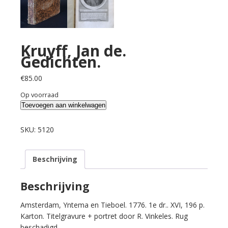
Kruyff, Jan de.
Gedichten.
€
85.00
Op voorraad
Kruyff,
Toevoegen aan winkelwagen
Jan
de.
SKU:
5120
Gedichten.
aantal
Beschrijving
Beschrijving
Amsterdam, Yntema en Tieboel. 1776. 1e dr.. XVI, 196 p.
Karton. Titelgravure + portret door R. Vinkeles. Rug
beschadigd.