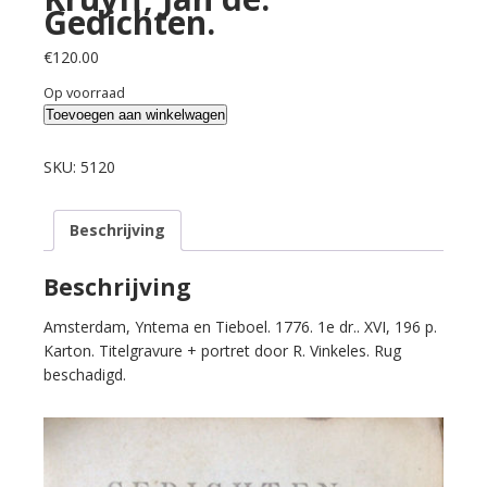
Gedichten.
€
120.00
Op voorraad
Kruyff,
Toevoegen aan winkelwagen
Jan
de.
SKU:
5120
Gedichten.
aantal
Beschrijving
Beschrijving
Amsterdam, Yntema en Tieboel. 1776. 1e dr.. XVI, 196 p.
Karton. Titelgravure + portret door R. Vinkeles. Rug
beschadigd.