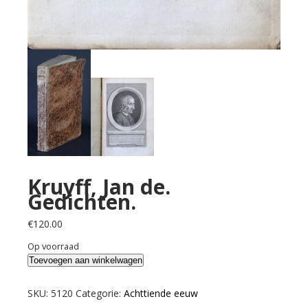
Kruyff, Jan de.
Gedichten.
€
120.00
Op voorraad
Kruyff,
Toevoegen aan winkelwagen
Jan
de.
SKU:
5120
Categorie:
Achttiende eeuw
Gedichten.