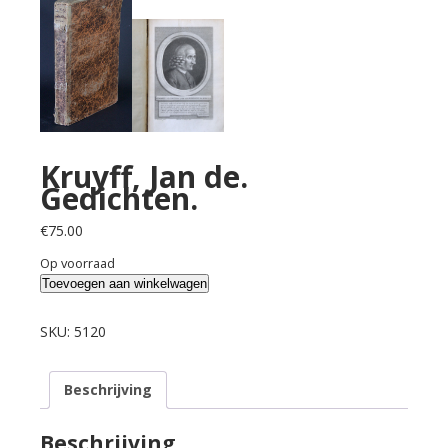
Kruyff, Jan de.
Gedichten.
€
75.00
Op voorraad
Kruyff,
Toevoegen aan winkelwagen
Jan
de.
SKU:
5120
Gedichten.
aantal
Beschrijving
Beschrijving