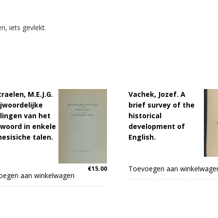
n, iets gevlekt.
raelen, M.E.J.G.
Vachek, Jozef. A
ijwoordelijke
brief survey of the
lingen van het
historical
woord in enkele
development of
nesisiche talen.
English.
Toevoegen aan winkelwage
€
15.00
oegen aan winkelwagen