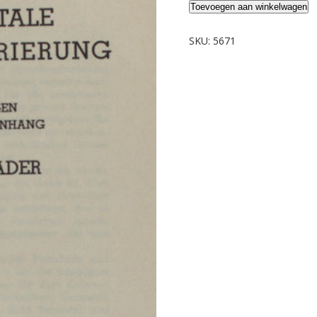
Baader,
Toevoegen aan winkelwagen
Theodor.
Einführung
SKU:
5671
in
die
Lautschrift
und
instrumentale
Sprachregistrierung.
aantal