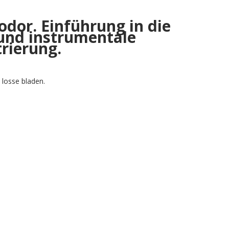
odor. Einführung in die
 und instrumentale
rierung.
 losse bladen.