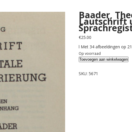
Baader, The
Lautschrift
Sprachregist
€
25.00
l Met 34 afbeeldingen op 21
Op voorraad
Baader,
Toevoegen aan winkelwagen
Theodor.
Einführung
SKU:
5671
in
die
Lautschrift
und
instrumentale
Sprachregistrierung.
aantal