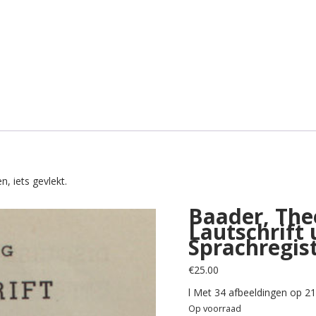
n, iets gevlekt.
Baader, The
Lautschrift
Sprachregist
€
25.00
l Met 34 afbeeldingen op 21
Op voorraad