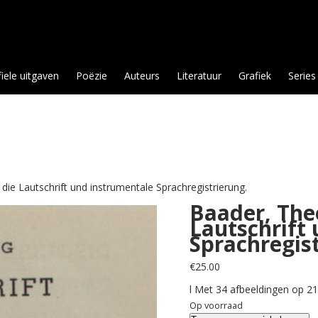
fiele uitgaven
Poëzie
Auteurs
Literatuur
Grafiek
Series
die Lautschrift und instrumentale Sprachregistrierung.
Baader, The
Lautschrift
Sprachregist
€
25.00
l Met 34 afbeeldingen op 21
Op voorraad