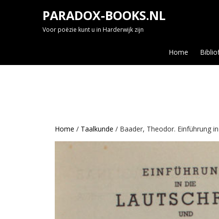
Skip
PARADOX-BOOKS.NL
to
content
Voor poëzie kunt u in Harderwijk zijn
Home
Biblio
Home
/
Taalkunde
/ Baader, Theodor. Einführung in 