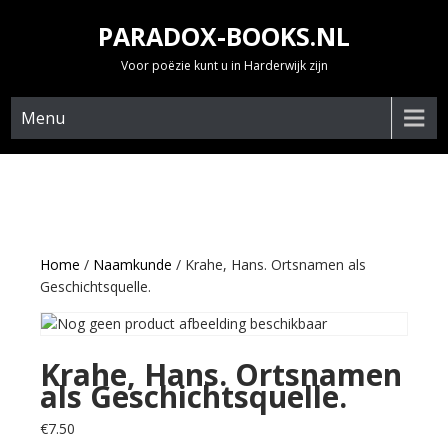
Skip
PARADOX-BOOKS.NL
to
content
Voor poëzie kunt u in Harderwijk zijn
Menu
Home
/
Naamkunde
/ Krahe, Hans. Ortsnamen als
Geschichtsquelle.
Krahe, Hans. Ortsnamen
als Geschichtsquelle.
€
7.50