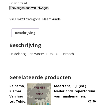
Op voorraad
Krahe,
Toevoegen aan winkelwagen
Hans.
Ortsnamen
SKU:
8423
Categorie:
Naamkunde
als
Geschichtsquelle.
Beschrijving
aantal
Beschrijving
Heidelberg, Carl Winter. 1949. 30 S. Brosch.
Gerelateerde producten
Reinsma,
Meertens, P.J. (ed.).
Riemer.
Nederlands repertorium
Van hier
van familienamen.
tot Tokio.
€
7.50