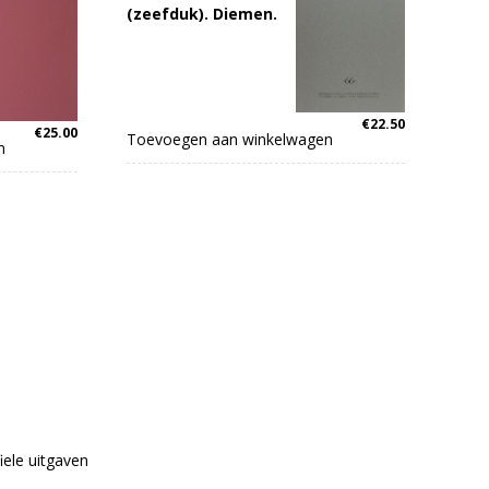
(zeefduk). Diemen.
€
22.50
€
25.00
Toevoegen aan winkelwagen
n
fiele uitgaven