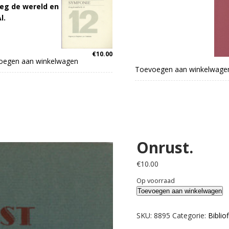
eg de wereld en
l.
€
10.00
oegen aan winkelwagen
Toevoegen aan winkelwage
Onrust.
€
10.00
Op voorraad
Onrust.
Toevoegen aan winkelwagen
aantal
SKU:
8895
Categorie:
Biblio