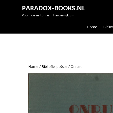
Skip
PARADOX-BOOKS.NL
to
content
Voor poëzie kunt u in Harderwijk zijn
Home
Biblio
Home
/
Bibliofiel poëzie
/ Onrust.