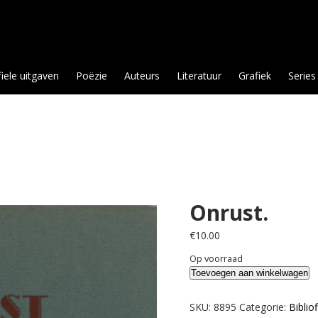
fiele uitgaven
Poëzie
Auteurs
Literatuur
Grafiek
Series
Onrust.
€
10.00
Op voorraad
Onrust.
Toevoegen aan winkelwagen
aantal
SKU:
8895
Categorie:
Biblio