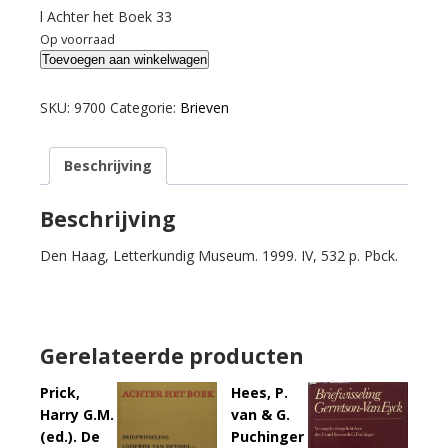
l Achter het Boek 33
Op voorraad
Hilgersom
Toevoegen aan winkelwagen
(ed.).
Geld
SKU:
9700
Categorie:
Brieven
verdienen
zal
Beschrijving
ik
er
nooit
Beschrijving
aan.
Den Haag, Letterkundig Museum. 1999. IV, 532 p. Pbck.
Briefwisseling
Ed.
Hoornik
en
A.A.M.
Gerelateerde producten
Stols
1938-
Prick,
Hees, P.
1954.
Harry G.M.
van & G.
aantal
(ed.). De
Puchinger