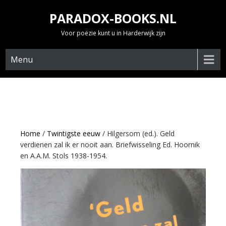
Skip
PARADOX-BOOKS.NL
to
content
Voor poëzie kunt u in Harderwijk zijn
Menu
Home
/
Twintigste eeuw
/ Hilgersom (ed.). Geld
verdienen zal ik er nooit aan. Briefwisseling Ed. Hoornik
en A.A.M. Stols 1938-1954.