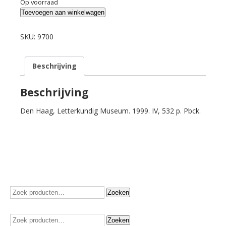
Op voorraad
Hilgersom
Toevoegen aan winkelwagen
(ed.).
Geld
SKU:
9700
verdienen
zal
Beschrijving
ik
er
nooit
Beschrijving
aan.
Den Haag, Letterkundig Museum. 1999. IV, 532 p. Pbck.
Briefwisseling
Ed.
Hoornik
en
A.A.M.
Stols
1938-
1954.
Zoeken
Zoeken
aantal
naar:
Zoeken
Zoeken