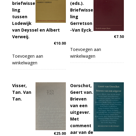
briefwisse
(eds.).
ling
Briefwisse
tussen
ling
Lodewijk
Gerretson
van Deyssel en Albert
-Van Eyck.
Verweij.
€
7.50
€
10.00
Toevoegen aan
Toevoegen aan
winkelwagen
winkelwagen
Visser,
Oorschot,
Tan. Van
Geert van.
Tan.
Brieven
van een
uitgever.
Met
comment
aar van de
€
25.00