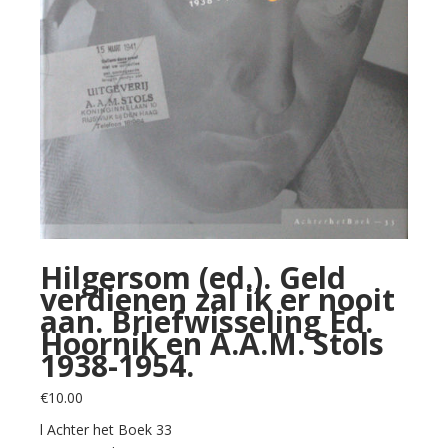
Hilgersom (ed.). Geld
verdienen zal ik er nooit
aan. Briefwisseling Ed.
Hoornik en A.A.M. Stols
1938-1954.
€
10.00
l Achter het Boek 33