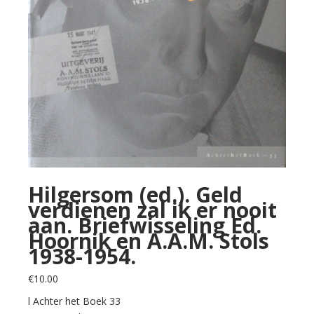
Hilgersom (ed.). Geld
verdienen zal ik er nooit
aan. Briefwisseling Ed.
Hoornik en A.A.M. Stols
1938-1954.
€
10.00
l Achter het Boek 33