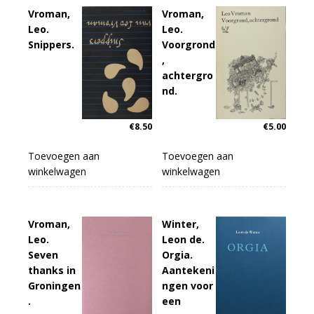
1938-
Vroman,
Vroman,
1954.
Leo.
Leo.
aantal
Snippers.
Voorgrond
,
achtergro
nd.
€
8.50
€
5.00
Toevoegen aan
Toevoegen aan
winkelwagen
winkelwagen
Vroman,
Winter,
Leo.
Leon de.
Seven
Orgia.
thanks in
Aantekeni
Groningen
ngen voor
.
een