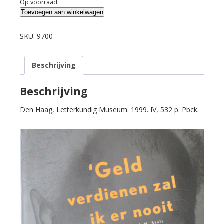
Op voorraad
Hilgersom
Toevoegen aan winkelwagen
(ed.).
Geld
SKU:
9700
verdienen
zal
Beschrijving
ik
er
nooit
Beschrijving
aan.
Den Haag, Letterkundig Museum. 1999. IV, 532 p. Pbck.
Briefwisseling
Ed.
Hoornik
en
A.A.M.
Stols
1938-
1954.
aantal