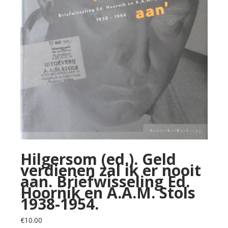
Hilgersom (ed.). Geld
verdienen zal ik er nooit
aan. Briefwisseling Ed.
Hoornik en A.A.M. Stols
1938-1954.
€
10.00