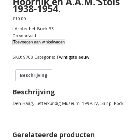
Hoornik en A.A.M. Stols
1938-1954.
€
10.00
l Achter het Boek 33
Op voorraad
Hilgersom
Toevoegen aan winkelwagen
(ed.).
Geld
SKU:
9700
Categorie:
Twintigste eeuw
verdienen
zal
Beschrijving
ik
er
nooit
Beschrijving
aan.
Den Haag, Letterkundig Museum. 1999. IV, 532 p. Pbck.
Briefwisseling
Ed.
Hoornik
en
A.A.M.
Gerelateerde producten
Stols