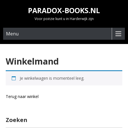
Skip
PARADOX-BOOKS.NL
to
content
Voor poëzie kunt u in Harderwijk zijn
Menu
Winkelmand
Je winkelwagen is momenteel leeg.
Terug naar winkel
Zoeken