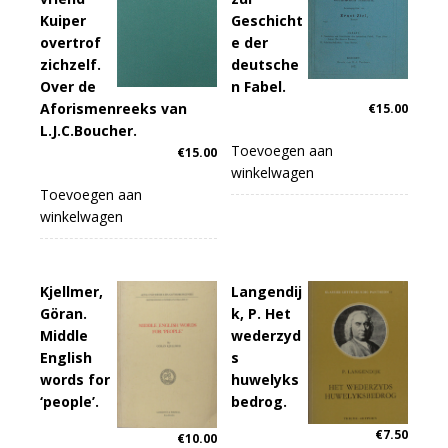
Kuiper
Geschicht
overtrof
e der
zichzelf.
deutsche
Over de
n Fabel.
Aforismenreeks van
€
15.00
L.J.C.Boucher.
Toevoegen aan
€
15.00
winkelwagen
Toevoegen aan
winkelwagen
Kjellmer,
Langendij
Göran.
k, P. Het
Middle
wederzyd
English
s
words for
huwelyks
‘people’.
bedrog.
€
7.50
€
10.00