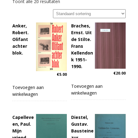
Toont alle 20 resultaten
Anker,
Braches,
Robert.
Ernst. Uit
Olifant
de Stilte.
achter
Frans
blok.
Kellendon
k 1951-
1990.
€
20.00
€
5.00
Toevoegen aan
Toevoegen aan
winkelwagen
winkelwagen
Capelleve
Diestel,
en, Paul.
Gustav.
Mijn
Bausteine
vriend
zur