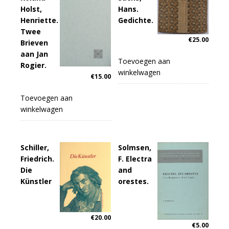
Holst,
Hans.
Henriette.
Gedichte.
Twee
€
25.00
Brieven
aan Jan
Toevoegen aan
Rogier.
winkelwagen
€
15.00
Toevoegen aan
winkelwagen
Schiller,
Solmsen,
Friedrich.
F. Electra
Die
and
Künstler
orestes.
€
20.00
€
5.00