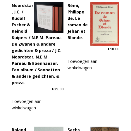
Noordstar
Rémi,
, J.C. /
Philippe
Rudolf
de. Le
Escher &
roman de
Reinold
Jehan et
Kuipers / N.E.M. Pareau.
Blonde.
De Zwanen & andere
€
10.00
gedichten & proza / J.C.
Noordstar, N.E.M.
Toevoegen aan
Pareau & Ebenhaëzer.
winkelwagen
Een album / Sonnetten
& andere gedichten, &
proza.
€
25.00
Toevoegen aan
winkelwagen
Roland
Sachs,