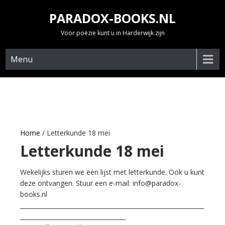
Skip
PARADOX-BOOKS.NL
to
content
Voor poëzie kunt u in Harderwijk zijn
Menu
Home
/ Letterkunde 18 mei
Letterkunde 18 mei
Wekelijks sturen we een lijst met letterkunde. Ook u kunt
deze ontvangen. Stuur een e-mail: info@paradox-
books.nl
_____________________________________________________________
___________________________________