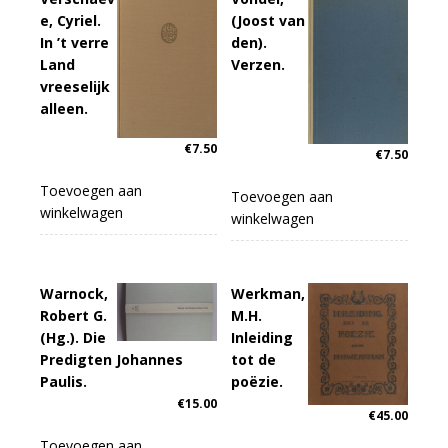
e, Cyriel.
(Joost van
In ’t verre
den).
Land
Verzen.
vreeselijk
alleen.
€
7.50
€
7.50
Toevoegen aan
Toevoegen aan
winkelwagen
winkelwagen
Warnock,
Werkman,
Robert G.
M.H.
(Hg.). Die
Inleiding
Predigten Johannes
tot de
Paulis.
poëzie.
€
15.00
€
45.00
Toevoegen aan