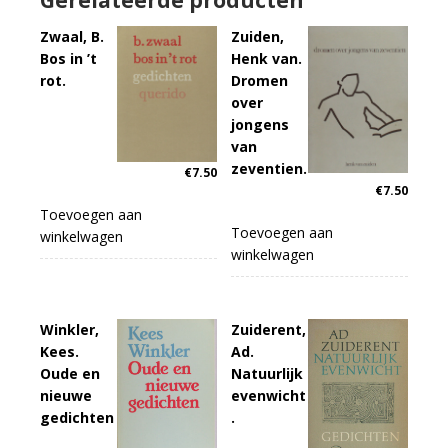
Zwaal, B.
Zuiden,
Bos in ’t
Henk van.
rot.
Dromen
over
jongens
van
zeventien.
€
7.50
€
7.50
Toevoegen aan
Toevoegen aan
winkelwagen
winkelwagen
Winkler,
Zuiderent,
Kees.
Ad.
Oude en
Natuurlijk
nieuwe
evenwicht
gedichten
.