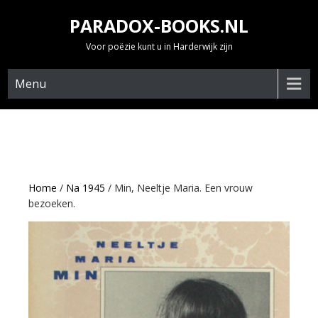
Skip
PARADOX-BOOKS.NL
to
content
Voor poëzie kunt u in Harderwijk zijn
Menu
Home
/
Na 1945
/ Min, Neeltje Maria. Een vrouw
bezoeken.