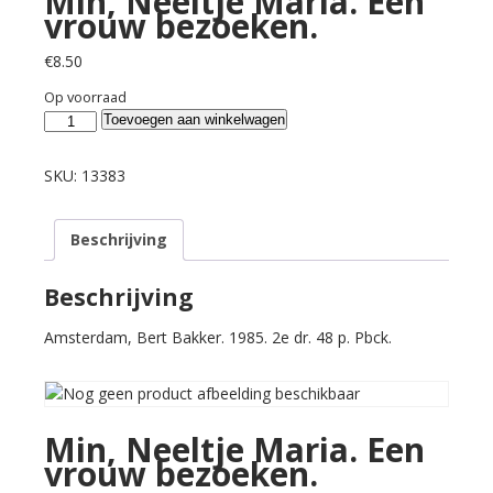
Min, Neeltje Maria. Een
vrouw bezoeken.
€
8.50
Op voorraad
Min,
Toevoegen aan winkelwagen
Neeltje
Maria.
SKU:
13383
Een
vrouw
Beschrijving
bezoeken.
aantal
Beschrijving
Amsterdam, Bert Bakker. 1985. 2e dr. 48 p. Pbck.
Min, Neeltje Maria. Een
vrouw bezoeken.