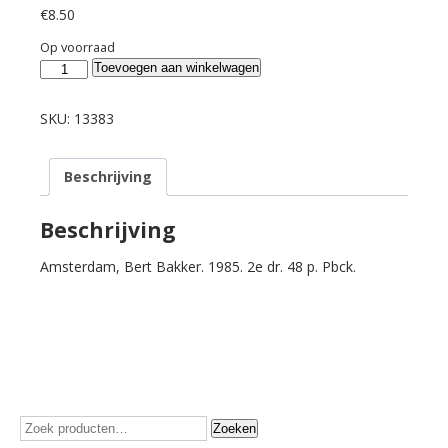
€
8.50
Op voorraad
Min,
Toevoegen aan winkelwagen
Neeltje
Maria.
SKU:
13383
Een
vrouw
Beschrijving
bezoeken.
aantal
Beschrijving
Amsterdam, Bert Bakker. 1985. 2e dr. 48 p. Pbck.
Zoeken
Zoeken
naar: