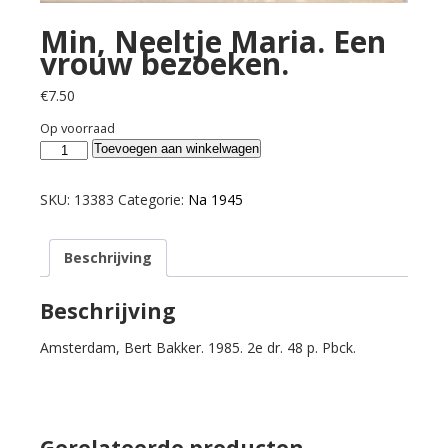
Min, Neeltje Maria. Een
vrouw bezoeken.
€
7.50
Op voorraad
Min,
Toevoegen aan winkelwagen
Neeltje
Maria.
SKU:
13383
Categorie:
Na 1945
Een
vrouw
Beschrijving
bezoeken.
aantal
Beschrijving
Amsterdam, Bert Bakker. 1985. 2e dr. 48 p. Pbck.
Gerelateerde producten