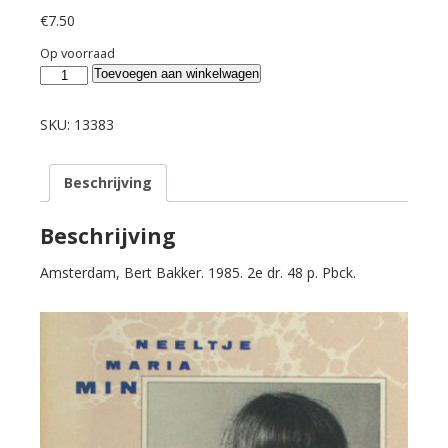
€
7.50
Op voorraad
Min,
Toevoegen aan winkelwagen
Neeltje
Maria.
SKU:
13383
Een
vrouw
Beschrijving
bezoeken.
aantal
Beschrijving
Amsterdam, Bert Bakker. 1985. 2e dr. 48 p. Pbck.