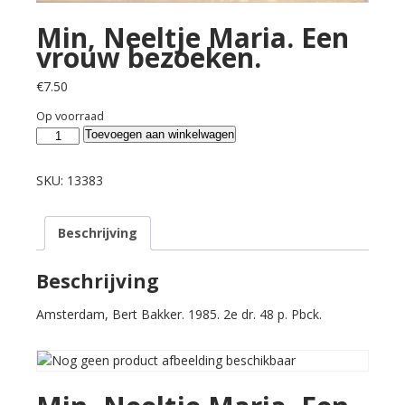
Min, Neeltje Maria. Een
vrouw bezoeken.
€
7.50
Op voorraad
Min,
Toevoegen aan winkelwagen
Neeltje
Maria.
SKU:
13383
Een
vrouw
Beschrijving
bezoeken.
aantal
Beschrijving
Amsterdam, Bert Bakker. 1985. 2e dr. 48 p. Pbck.