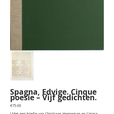
Spagna, Edvige. Cinque
poesie – Vijf gedichten.
€
75.00
l Met een briefje van Christiaan Heeneman en Crisina