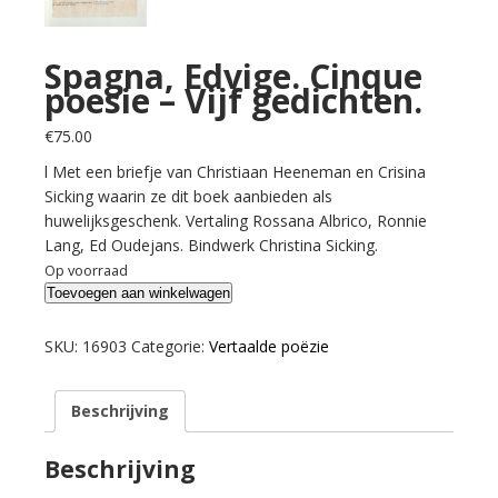
Spagna, Edvige. Cinque
poesie – Vijf gedichten.
€
75.00
l Met een briefje van Christiaan Heeneman en Crisina
Sicking waarin ze dit boek aanbieden als
huwelijksgeschenk. Vertaling Rossana Albrico, Ronnie
Lang, Ed Oudejans. Bindwerk Christina Sicking.
Op voorraad
Spagna,
Toevoegen aan winkelwagen
Edvige.
Cinque
SKU:
16903
Categorie:
Vertaalde poëzie
poesie
-
Beschrijving
Vijf
gedichten.
aantal
Beschrijving