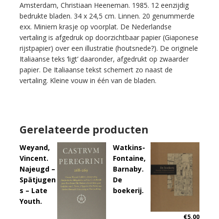
Amsterdam, Christiaan Heeneman. 1985. 12 eenzijdig
bedrukte bladen. 34 x 24,5 cm. Linnen. 20 genummerde
exx. Miniem krasje op voorplat. De Nederlandse
vertaling is afgedruk op doorzichtbaar papier (Giaponese
rijstpapier) over een illustratie (houtsnede?). De originele
Italiaanse teks ‘ligt’ daaronder, afgedrukt op zwaarder
papier. De Italiaanse tekst schemert zo naast de
vertaling. Kleine vouw in één van de bladen.
Gerelateerde producten
Weyand,
Watkins-
Vincent.
Fontaine,
Najeugd –
Barnaby.
Spätjugen
De
s – Late
boekerij.
Youth.
€
5.00