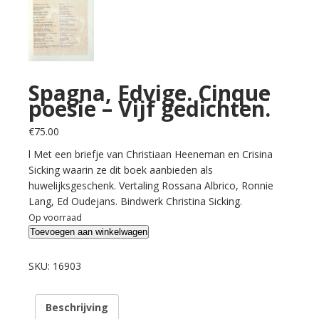
Spagna, Edvige. Cinque
poesie – Vijf gedichten.
€
75.00
l Met een briefje van Christiaan Heeneman en Crisina
Sicking waarin ze dit boek aanbieden als
huwelijksgeschenk. Vertaling Rossana Albrico, Ronnie
Lang, Ed Oudejans. Bindwerk Christina Sicking.
Op voorraad
Spagna,
Toevoegen aan winkelwagen
Edvige.
Cinque
SKU:
16903
poesie
-
Beschrijving
Vijf