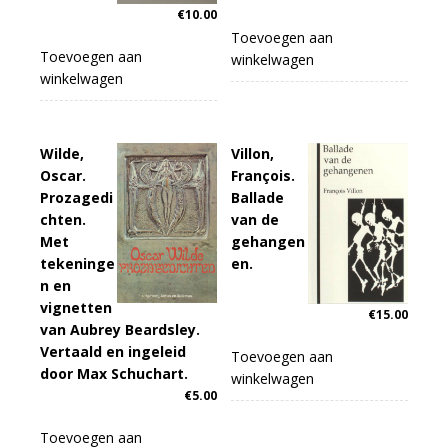
€
10.00
Toevoegen aan
Toevoegen aan
winkelwagen
winkelwagen
Wilde,
Villon,
Oscar.
François.
Prozagedi
Ballade
chten.
van de
Met
gehangen
tekeninge
en.
n en
vignetten
€
15.00
van Aubrey Beardsley.
Vertaald en ingeleid
Toevoegen aan
door Max Schuchart.
winkelwagen
€
5.00
Toevoegen aan