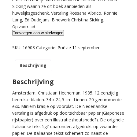
Sicking waarin ze dit boek aanbieden als
huwelijksgeschenk. Vertaling Rossana Albrico, Ronnie
Lang, Ed Oudejans. Bindwerk Christina Sicking.
Op voorraad
Spagna,
Toevoegen aan winkelwagen
Edvige.
Cinque
SKU:
16903
Categorie:
Poëzie 11 september
poesie
-
Beschrijving
Vijf
gedichten.
aantal
Beschrijving
Amsterdam, Christiaan Heeneman. 1985. 12 eenzijdig
bedrukte bladen. 34 x 24,5 cm. Linnen. 20 genummerde
exx. Miniem krasje op voorplat. De Nederlandse
vertaling is afgedruk op doorzichtbaar papier (Giaponese
rijstpapier) over een illustratie (houtsnede?). De originele
Italiaanse teks ‘ligt’ daaronder, afgedrukt op zwaarder
papier. De Italiaanse tekst schemert zo naast de