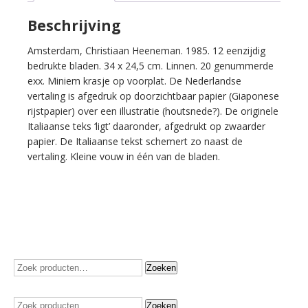
gedichten.
aantal
Beschrijving
Amsterdam, Christiaan Heeneman. 1985. 12 eenzijdig
bedrukte bladen. 34 x 24,5 cm. Linnen. 20 genummerde
exx. Miniem krasje op voorplat. De Nederlandse
vertaling is afgedruk op doorzichtbaar papier (Giaponese
rijstpapier) over een illustratie (houtsnede?). De originele
Italiaanse teks ‘ligt’ daaronder, afgedrukt op zwaarder
papier. De Italiaanse tekst schemert zo naast de
vertaling. Kleine vouw in één van de bladen.
Zoeken
Zoeken
naar:
Zoeken
Zoeken