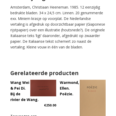
Amsterdam, Christiaan Heeneman. 1985. 12 eenzijdig
bedrukte bladen. 34 x 24,5 cm. Linnen. 20 genummerde
exx. Miniem krasje op voorplat. De Nederlandse
vertaling is afgedruk op doorzichtbaar papier (Giaponese
rijstpapier) over een illustratie (houtsnede?). De originele
Italiaanse teks ‘ligt’ daaronder, afgedrukt op zwaarder
papier. De Italiaanse tekst schemert zo naast de
vertaling. Kleine vouw in één van de bladen.
Gerelateerde producten
Wang Wei
Warmond,
& Pei Di.
Ellen.
Bij de
Poëzie.
rivier de Wang.
€
250.00