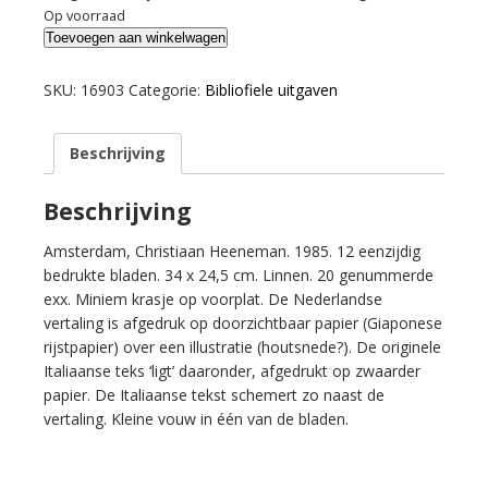
Op voorraad
Spagna,
Toevoegen aan winkelwagen
Edvige.
Cinque
SKU:
16903
Categorie:
Bibliofiele uitgaven
poesie
-
Beschrijving
Vijf
gedichten.
aantal
Beschrijving
Amsterdam, Christiaan Heeneman. 1985. 12 eenzijdig
bedrukte bladen. 34 x 24,5 cm. Linnen. 20 genummerde
exx. Miniem krasje op voorplat. De Nederlandse
vertaling is afgedruk op doorzichtbaar papier (Giaponese
rijstpapier) over een illustratie (houtsnede?). De originele
Italiaanse teks ‘ligt’ daaronder, afgedrukt op zwaarder
papier. De Italiaanse tekst schemert zo naast de
vertaling. Kleine vouw in één van de bladen.