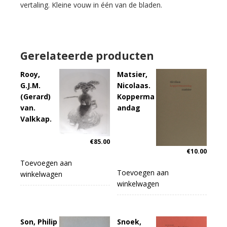
vertaling. Kleine vouw in één van de bladen.
Gerelateerde producten
Rooy,
Matsier,
G.J.M.
Nicolaas.
(Gerard)
Kopperma
van.
andag
Valkkap.
€
85.00
€
10.00
Toevoegen aan
Toevoegen aan
winkelwagen
winkelwagen
Son, Philip
Snoek,