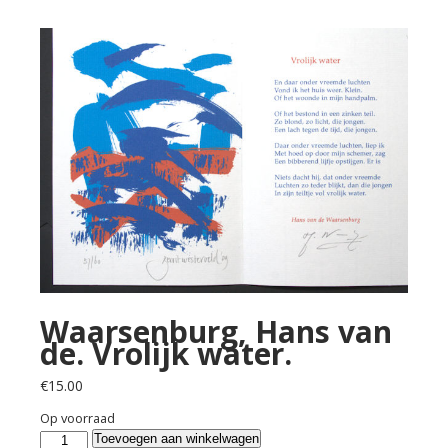
Waarsenburg, Hans van
de. Vrolijk water.
€
15.00
Op voorraad
Waarsenburg,
Toevoegen aan winkelwagen