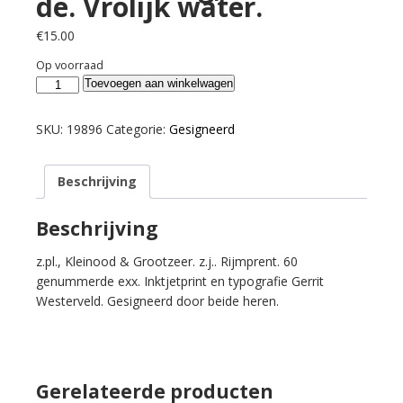
de. Vrolijk water.
€
15.00
Op voorraad
Waarsenburg,
Toevoegen aan winkelwagen
Hans
van
SKU:
19896
Categorie:
Gesigneerd
de.
Vrolijk
Beschrijving
water.
aantal
Beschrijving
z.pl., Kleinood & Grootzeer. z.j.. Rijmprent. 60
genummerde exx. Inktjetprint en typografie Gerrit
Westerveld. Gesigneerd door beide heren.
Gerelateerde producten