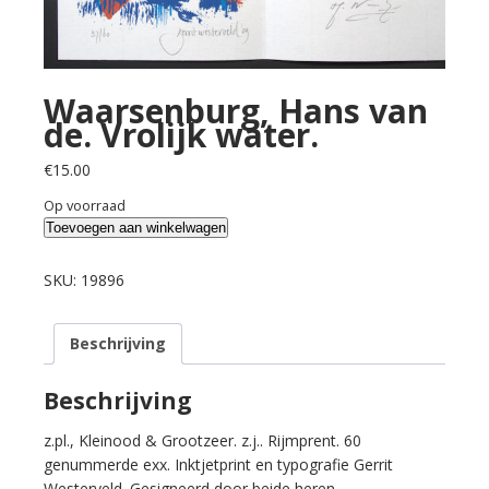
Waarsenburg, Hans van
de. Vrolijk water.
€
15.00
Op voorraad
Waarsenburg,
Toevoegen aan winkelwagen
Hans
van
SKU:
19896
de.
Vrolijk
Beschrijving
water.
aantal
Beschrijving
z.pl., Kleinood & Grootzeer. z.j.. Rijmprent. 60
genummerde exx. Inktjetprint en typografie Gerrit
Westerveld. Gesigneerd door beide heren.