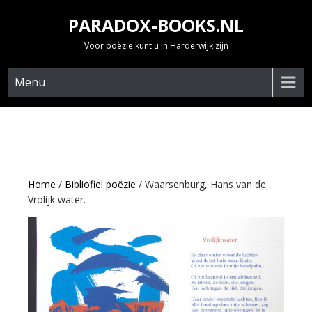
Skip
PARADOX-BOOKS.NL
to
content
Voor poëzie kunt u in Harderwijk zijn
Menu
Home
/
Bibliofiel poëzie
/ Waarsenburg, Hans van de.
Vrolijk water.