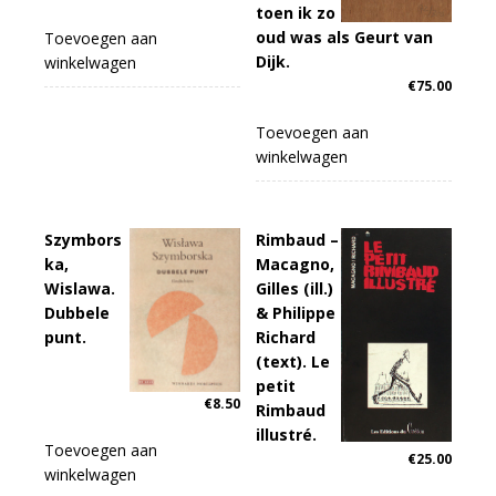
toen ik zo
oud was als Geurt van
Toevoegen aan
Dijk.
winkelwagen
€
75.00
Toevoegen aan
winkelwagen
Szymbors
Rimbaud –
ka,
Macagno,
Wislawa.
Gilles (ill.)
Dubbele
& Philippe
punt.
Richard
(text). Le
petit
€
8.50
Rimbaud
illustré.
Toevoegen aan
€
25.00
winkelwagen