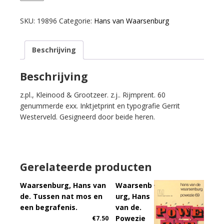
Hans
van
SKU:
19896
Categorie:
Hans van Waarsenburg
de.
Vrolijk
Beschrijving
water.
aantal
Beschrijving
z.pl., Kleinood & Grootzeer. z.j.. Rijmprent. 60
genummerde exx. Inktjetprint en typografie Gerrit
Westerveld. Gesigneerd door beide heren.
Gerelateerde producten
Waarsenburg, Hans van
Waarsenb
de. Tussen nat mos en
urg, Hans
een begrafenis.
van de.
Powezie
€
7.50