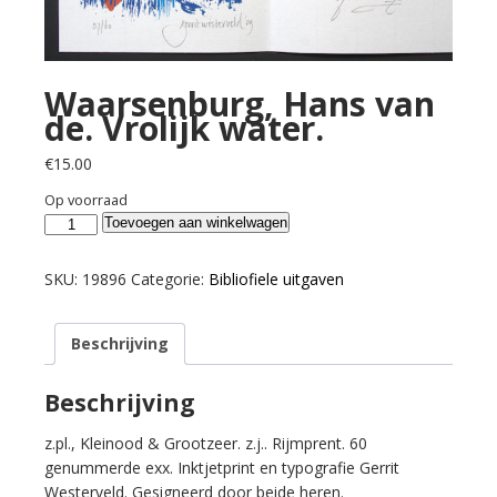
Waarsenburg, Hans van
de. Vrolijk water.
€
15.00
Op voorraad
Waarsenburg,
Toevoegen aan winkelwagen
Hans
van
SKU:
19896
Categorie:
Bibliofiele uitgaven
de.
Vrolijk
Beschrijving
water.
aantal
Beschrijving
z.pl., Kleinood & Grootzeer. z.j.. Rijmprent. 60
genummerde exx. Inktjetprint en typografie Gerrit
Westerveld. Gesigneerd door beide heren.