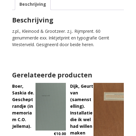
Beschrijving
water.
aantal
Beschrijving
z.pl., Kleinood & Grootzeer. z.j.. Rijmprent. 60
genummerde exx. Inktjetprint en typografie Gerrit
Westerveld. Gesigneerd door beide heren.
Gerelateerde producten
Boer,
Dijk, Geurt
Saskia de.
van
Geschept
(samenst
randje (in
elling).
memoria
Installatie
m C.O.
die ik wel
Jellema).
had willen
maken
€
10.00