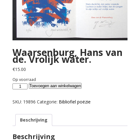
Waarsenburg, Hans van
de. Vrolijk water.
€
15.00
Op voorraad
Waarsenburg,
Toevoegen aan winkelwagen
Hans
van
SKU:
19896
Categorie:
Bibliofiel poëzie
de.
Vrolijk
Beschrijving
water.
aantal
Beschrijving