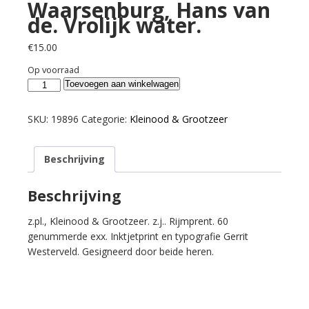
Waarsenburg, Hans van
de. Vrolijk water.
€
15.00
Op voorraad
Waarsenburg,
Toevoegen aan winkelwagen
Hans
van
SKU:
19896
Categorie:
Kleinood & Grootzeer
de.
Vrolijk
Beschrijving
water.
aantal
Beschrijving
z.pl., Kleinood & Grootzeer. z.j.. Rijmprent. 60
genummerde exx. Inktjetprint en typografie Gerrit
Westerveld. Gesigneerd door beide heren.