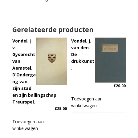
Gerelateerde producten
Vondel, J.
Vondel, J,
v.
van den.
Gysbrecht
De
van
drukkunst
Aemstel.
.
D’Onderga
ng van
€
20.00
zijn stad
en zijn ballingschap.
Toevoegen aan
Treurspel.
winkelwagen
€
25.00
Toevoegen aan
winkelwagen