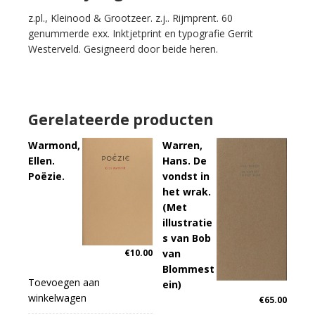
z.pl., Kleinood & Grootzeer. z.j.. Rijmprent. 60
genummerde exx. Inktjetprint en typografie Gerrit
Westerveld. Gesigneerd door beide heren.
Gerelateerde producten
Warmond,
Warren,
Ellen.
Hans. De
Poëzie.
vondst in
het wrak.
(Met
illustratie
s van Bob
van
€
10.00
Blommest
Toevoegen aan
ein)
winkelwagen
€
65.00