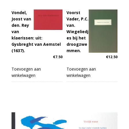
Vondel,
Voorst
Joost van
Vader, P.C.
den. Rey
van.
van
Wiegeliedj
klaerissen: uit:
es bij het
Gysbreght van Aemstel
droogzwe
(1637).
mmen.
€
7.50
€
12.50
Toevoegen aan
Toevoegen aan
winkelwagen
winkelwagen