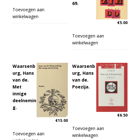
69.
Toevoegen aan
winkelwagen
€
5.00
Toevoegen aan
winkelwagen
Waarsenb
Waarsenb
urg, Hans
urg, Hans
van de.
van de.
Met
Poezija.
innige
deelnemin
g.
€
6.50
€
15.00
Toevoegen aan
Toevoegen aan
winkelwagen