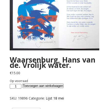
Waarsenburg, Hans van
de. Vrolijk water.
€
15.00
Op voorraad
Waarsenburg,
Toevoegen aan winkelwagen
Hans
van
SKU:
19896
Categorie:
Lijst 18 mei
de.
Vrolijk