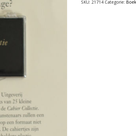
aantal
SKU:
21714
Categorie:
Boek