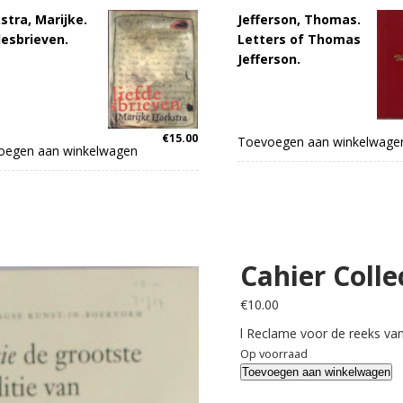
stra, Marijke.
Jefferson, Thomas.
desbrieven.
Letters of Thomas
Jefferson.
€
15.00
Toevoegen aan winkelwage
oegen aan winkelwagen
Cahier Colle
€
10.00
l Reclame voor de reeks van
Op voorraad
Cahier
Toevoegen aan winkelwagen
Collectie.