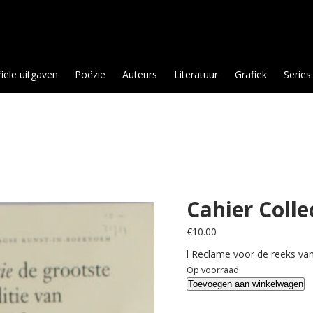
fiele uitgaven
Poëzie
Auteurs
Literatuur
Grafiek
Series
Cahier Colle
€
10.00
l Reclame voor de reeks van
Op voorraad
Cahier
Toevoegen aan winkelwagen
Collectie.