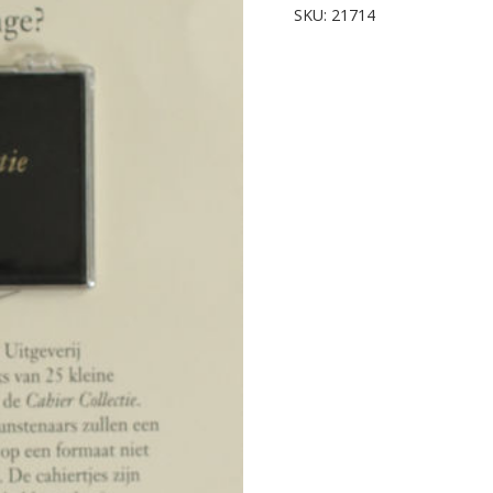
aantal
SKU:
21714