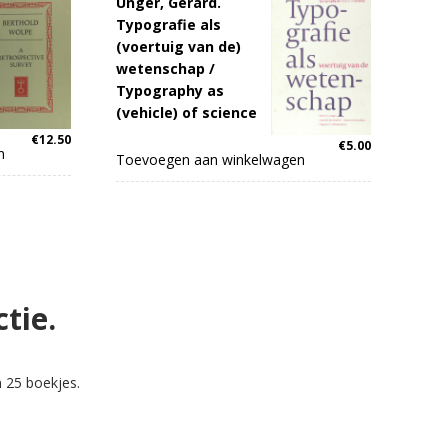
Unger, Gerard.
Typografie als
(voertuig van de)
wetenschap /
Typography as
(vehicle) of science
€
12.50
€
5.00
n
Toevoegen aan winkelwagen
ctie.
 25 boekjes.