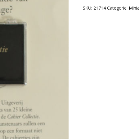
aantal
SKU:
21714
Categorie:
Mini