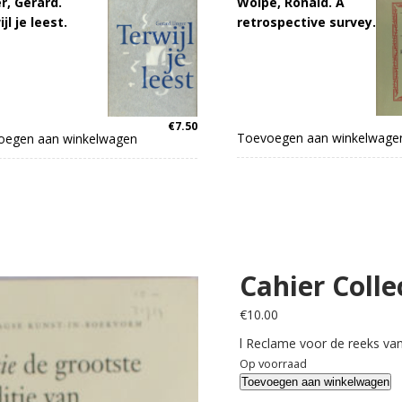
r, Gerard.
Wolpe, Ronald. A
jl je leest.
retrospective survey.
€
7.50
Toevoegen aan winkelwage
oegen aan winkelwagen
Cahier Colle
€
10.00
l Reclame voor de reeks van
Op voorraad
Cahier
Toevoegen aan winkelwagen
Collectie.