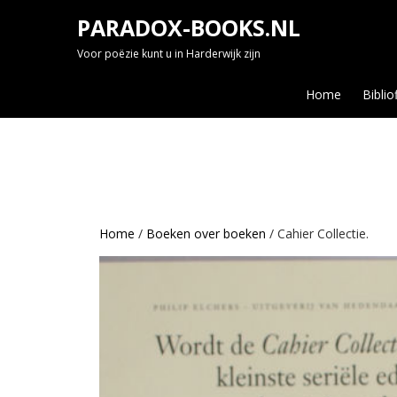
Skip
PARADOX-BOOKS.NL
to
content
Voor poëzie kunt u in Harderwijk zijn
Home
Biblio
Home
/
Boeken over boeken
/ Cahier Collectie.