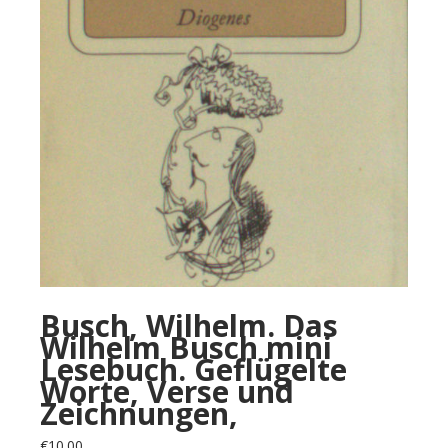
Busch, Wilhelm. Das
Wilhelm Busch mini
Lesebuch. Geflügelte
Worte, Verse und
Zeichnungen,
€
10.00