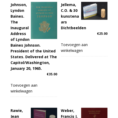
Johnson,
Jellema,
Lyndon
C.O. & 30
Baines.
kunstena
The
ars
Inaugural
Dichtbeelden
Address
€
25.00
of Lyndon
Toevoegen aan
Baines Johnson.
winkelwagen
President of the United
States. Delivered at The
Capitol/Washington,
January 20, 1965.
€
35.00
Toevoegen aan
winkelwagen
Rawie,
Weber,
Jean
Francis J.