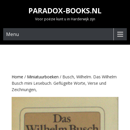
Skip
PARADOX-BOOKS.NL
to
content
Voor poëzie kunt u in Harderwijk zijn
Menu
Home
/
Miniatuurboeken
/ Busch, Wilhelm. Das Wilhelm
Busch mini Lesebuch. Geflügelte Worte, Verse und
Zeichnungen,