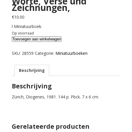
Worte, Verse und
Zeichnungen,
€
10.00
l Miniatuurboek.
Op voorraad
Busch,
Toevoegen aan winkelwagen
Wilhelm.
Das
SKU:
28559
Categorie:
Miniatuurboeken
Wilhelm
Busch
Beschrijving
mini
Lesebuch.
Geflügelte
Beschrijving
Worte,
Zürich, Diogenes, 1981. 144 p. Pbck. 7 x 6 cm.
Verse
und
Zeichnungen,
aantal
Gerelateerde producten