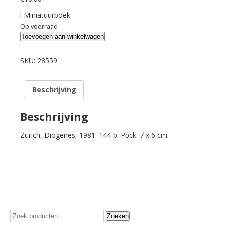
l Miniatuurboek.
Op voorraad
Busch,
Toevoegen aan winkelwagen
Wilhelm.
Das
SKU:
28559
Wilhelm
Busch
Beschrijving
mini
Lesebuch.
Geflügelte
Beschrijving
Worte,
Zürich, Diogenes, 1981. 144 p. Pbck. 7 x 6 cm.
Verse
und
Zeichnungen,
aantal
Zoeken
Zoeken