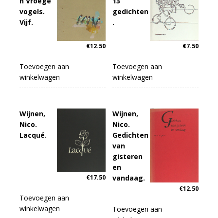
n Vroege
13
vogels.
gedichten
Vijf.
.
€
12.50
€
7.50
Toevoegen aan
Toevoegen aan
winkelwagen
winkelwagen
Wijnen,
Wijnen,
Nico.
Nico.
Lacqué.
Gedichten
van
gisteren
en
€
17.50
vandaag.
€
12.50
Toevoegen aan
winkelwagen
Toevoegen aan