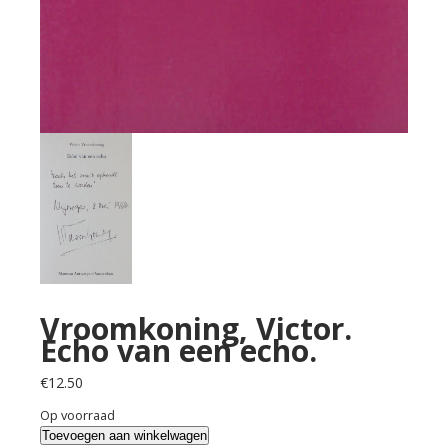
Vroomkoning, Victor.
Echo van een echo.
€
12.50
Op voorraad
Vroomkoning,
Toevoegen aan winkelwagen