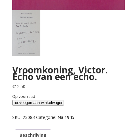
Vroomkoning, Victor.
Echo van een echo.
€
12.50
Op voorraad
Vroomkoning,
Toevoegen aan winkelwagen
Victor.
Echo
SKU:
23083
Categorie:
Na 1945
van
een
Beschrijving
echo.