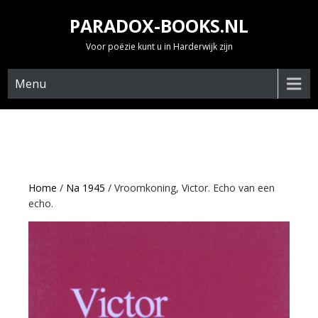
Skip
PARADOX-BOOKS.NL
to
content
Voor poëzie kunt u in Harderwijk zijn
Menu
Home
/
Na 1945
/ Vroomkoning, Victor. Echo van een
echo.