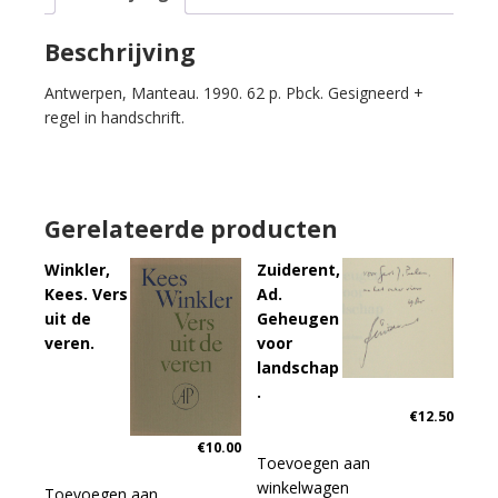
aantal
Beschrijving
Antwerpen, Manteau. 1990. 62 p. Pbck. Gesigneerd +
regel in handschrift.
Gerelateerde producten
Winkler,
Zuiderent,
Kees. Vers
Ad.
uit de
Geheugen
veren.
voor
landschap
.
€
12.50
€
10.00
Toevoegen aan
winkelwagen
Toevoegen aan