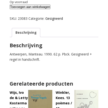
Op voorraad
Vroomkoning,
Toevoegen aan winkelwagen
Victor.
Echo
SKU:
23083
Categorie:
Gesigneerd
van
een
Beschrijving
echo.
aantal
Beschrijving
Antwerpen, Manteau. 1990. 62 p. Pbck. Gesigneerd +
regel in handschrift.
Gerelateerde producten
Wijs, Ivo
Winkler,
de & Letty
Kees. 13
Kosterma
poèmes /