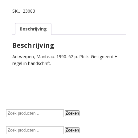
Victor.
Echo
SKU:
23083
van
een
Beschrijving
echo.
aantal
Beschrijving
Antwerpen, Manteau. 1990. 62 p. Pbck. Gesigneerd +
regel in handschrift.
Zoeken
Zoeken
naar:
Zoeken
Zoeken
naar: