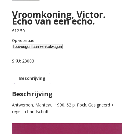
Vroomkoning, Victor.
Echo van een echo.
€
12.50
Op voorraad
Vroomkoning,
Toevoegen aan winkelwagen
Victor.
Echo
SKU:
23083
van
een
Beschrijving
echo.
aantal
Beschrijving
Antwerpen, Manteau. 1990. 62 p. Pbck. Gesigneerd +
regel in handschrift.